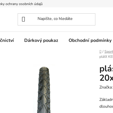
ky ochrany osobních údajů
nictví
Dárkový poukaz
Obchodní podmínky
Domů
/
Spor
plášť K
pl
20x
Značka
Základn
dlouho