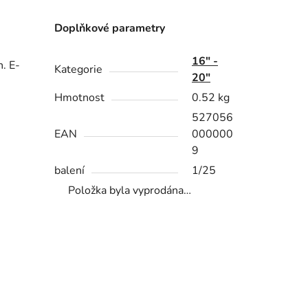
m
Doplňkové parametry
16" -
h. E-
Kategorie
20"
Hmotnost
0.52 kg
527056
EAN
000000
9
balení
1/25
Položka byla vyprodána…