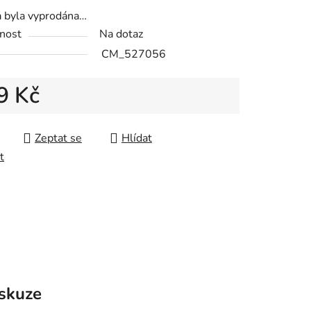
a byla vyprodána…
nost
Na dotaz
CM_527056
9 Kč
 cena:
Zeptat se
Hlídat
t
skuze