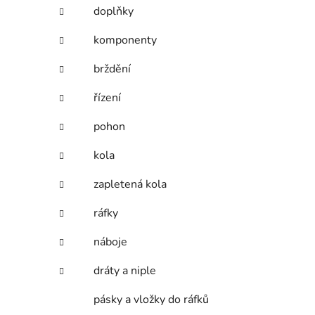
í
doplňky
p
a
komponenty
n
brždění
e
l
řízení
pohon
kola
zapletená kola
ráfky
náboje
dráty a niple
pásky a vložky do ráfků