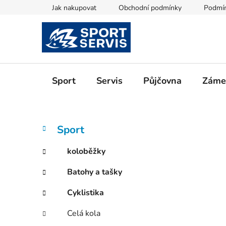
Přejít
Jak nakupovat
Obchodní podmínky
Podmín
na
obsah
Sport
Servis
Půjčovna
Zámeč
P
K
Přeskočit
Sport
a
kategorie
o
t
s
koloběžky
e
t
g
Batohy a tašky
r
o
a
r
Cyklistika
i
n
e
n
Celá kola