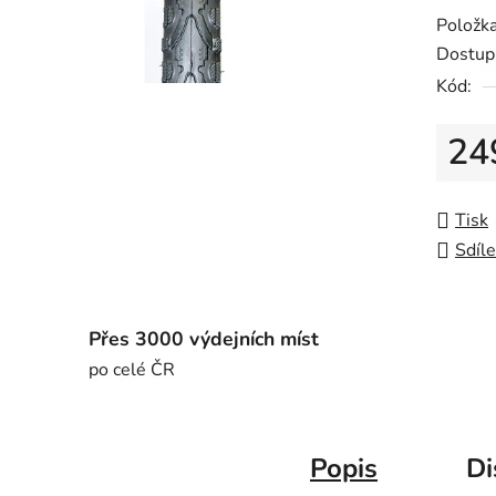
Položk
Dostup
Kód:
24
Měrná
Tisk
Sdíle
Přes 3000 výdejních míst
po celé ČR
Popis
Di