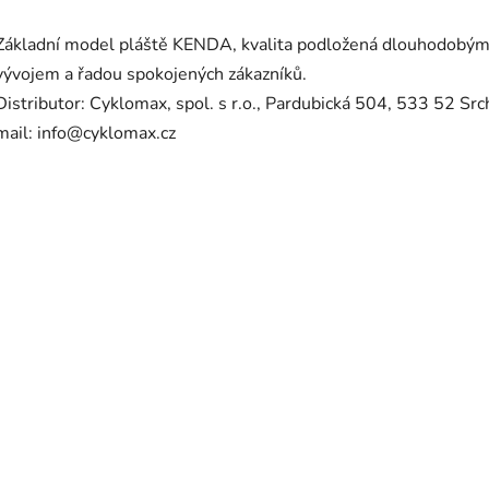
Základní model pláště KENDA, kvalita podložená dlouhodobý
vývojem a řadou spokojených zákazníků.
Distributor: Cyklomax, spol. s r.o., Pardubická 504, 533 52 Src
mail: info@cyklomax.cz