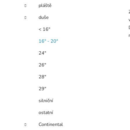
pláště
duše
< 16"
16" - 20"
24"
26"
28"
29"
silniční
ostatní
Continental