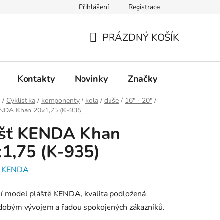
Přihlášení
Registrace
PRÁZDNÝ KOŠÍK
NÁKUPNÍ
KOŠÍK
Kontakty
Novinky
Značky
t
/
Cyklistika
/
komponenty
/
kola
/
duše
/
16" - 20"
/
ENDA Khan 20x1,75 (K-935)
ášť KENDA Khan
1,75 (K-935)
:
KENDA
í model pláště KENDA, kvalita podložená
dobým vývojem a řadou spokojených zákazníků.