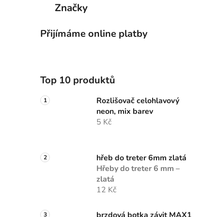
Značky
Přijímáme online platby
Top 10 produktů
Rozlišovač celohlavový
neon, mix barev
5 Kč
hřeb do treter 6mm zlatá
Hřeby do treter 6 mm –
zlatá
12 Kč
brzdová botka závit MAX1