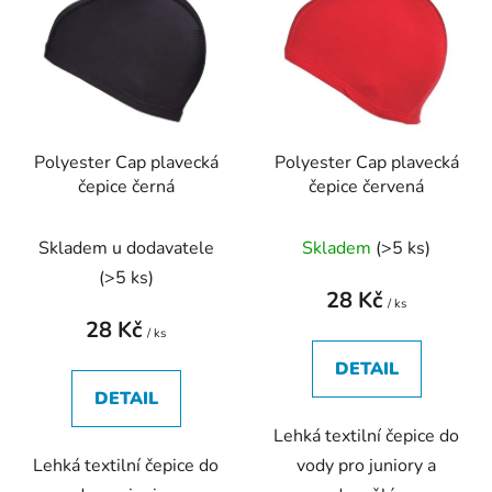
r
p
o
i
d
s
u
p
k
r
t
Polyester Cap plavecká
Polyester Cap plavecká
o
ů
čepice černá
čepice červená
d
u
Skladem u dodavatele
Skladem
(
>5 ks
)
k
t
(
>5 ks
)
28 Kč
ů
/ ks
28 Kč
/ ks
DETAIL
DETAIL
Lehká textilní čepice do
Lehká textilní čepice do
vody pro juniory a