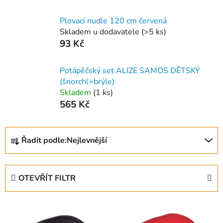
Plovací nudle 120 cm červená
Skladem u dodavatele
(
>5 ks
)
93 Kč
Potápěčský set ALIZE SAMOS DĚTSKÝ
(šnorchl+brýle)
Skladem
(
1 ks
)
565 Kč
Ř
Řadit podle:
Nejlevnější
a
z
e
OTEVŘÍT FILTR
n
í
V
p
ý