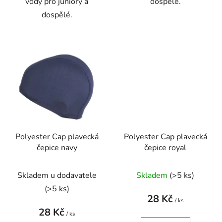
vody pro juniory a
dospělé.
dospělé.
Polyester Cap plavecká
Polyester Cap plavecká
čepice navy
čepice royal
Skladem u dodavatele
Skladem
(
>5 ks
)
(
>5 ks
)
28 Kč
/ ks
28 Kč
/ ks