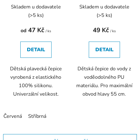
Skladem u dodavatele
Skladem u dodavatele
(
>5 ks
)
(
>5 ks
)
47 Kč
49 Kč
od
/ ks
/ ks
DETAIL
DETAIL
Dětská plavecká čepice
Dětská čepice do vody z
vyrobená z elastického
voděodolného PU
100% silikonu.
materiálu. Pro maximální
Univerzální velikost.
obvod hlavy 55 cm.
Červená
Stříbrná