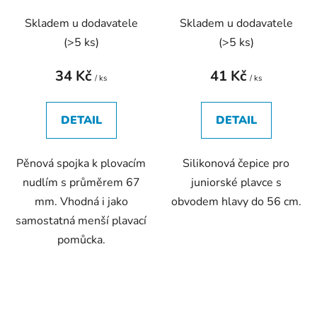
Skladem u dodavatele
Skladem u dodavatele
(
>5 ks
)
(
>5 ks
)
34 Kč
41 Kč
/ ks
/ ks
DETAIL
DETAIL
Pěnová spojka k plovacím
Silikonová čepice pro
nudlím s průměrem 67
juniorské plavce s
mm. Vhodná i jako
obvodem hlavy do 56 cm.
samostatná menší plavací
pomůcka.