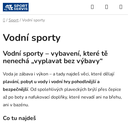
Přejít
Hledat
NÁKUP
na
KOŠÍK
obsah
Domů
/
Sport
/
Vodní sporty
Vodní sporty
Vodní sporty – vybavení, které tě
nenechá „vyplavat bez výbavy“
Voda je zábava i výkon – a tady najdeš věci, které dělají
plavání, pobyt u vody i vodní hry pohodlnější a
bezpečnější
. Od spolehlivých plaveckých brýlí přes čepice
až po boty a nafukovací doplňky, které nevadí ani na břehu,
ani v bazénu.
Co tu najdeš