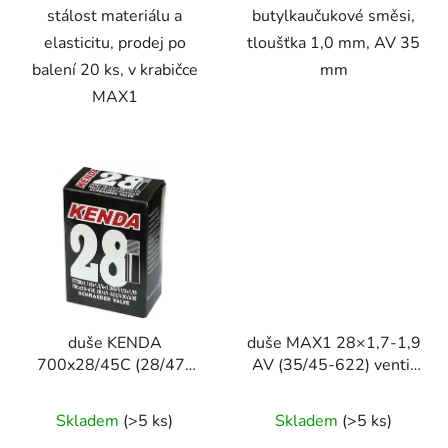
stálost materiálu a
butylkaučukové směsi,
elasticitu, prodej po
tloušťka 1,0 mm, AV 35
balení 20 ks, v krabičce
mm
MAX1
duše KENDA
duše MAX1 28×1,7-1,9
700x28/45C (28/47-
AV (35/45-622) ventil
622/635) AV 48 mm
40mm
Skladem
(
>5 ks
)
Skladem
(
>5 ks
)