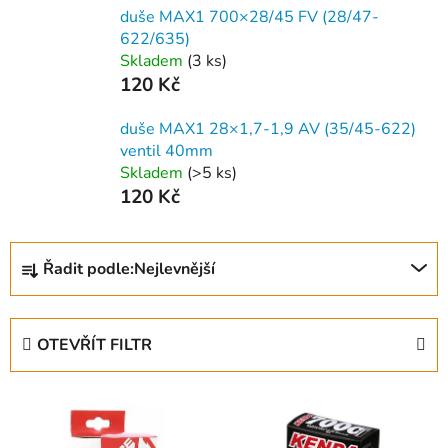
duše MAX1 700×28/45 FV (28/47-
622/635)
Skladem
(
3 ks
)
120 Kč
duše MAX1 28×1,7-1,9 AV (35/45-622)
ventil 40mm
Skladem
(
>5 ks
)
120 Kč
Ř
Řadit podle:
Nejlevnější
a
z
e
OTEVŘÍT FILTR
n
í
V
p
ý
r