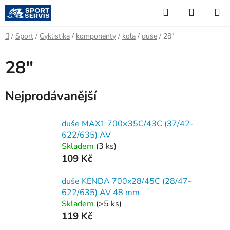
Přejít
Hledat
NÁKUP
na
KOŠÍK
obsah
Domů
/
Sport
/
Cyklistika
/
komponenty
/
kola
/
duše
/
28"
28"
Nejprodávanější
duše MAX1 700×35C/43C (37/42-
622/635) AV
Skladem
(
3 ks
)
109 Kč
duše KENDA 700x28/45C (28/47-
622/635) AV 48 mm
Skladem
(
>5 ks
)
119 Kč