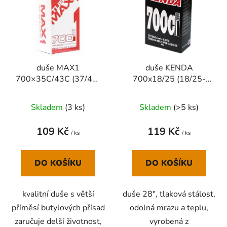
p
o
i
d
s
u
p
k
r
t
duše MAX1
duše KENDA
o
ů
700×35C/43C (37/42-
700x18/25 (18/25-
d
622/635) AV
622) AV 35 mm
u
Skladem
(
3 ks
)
Skladem
(
>5 ks
)
k
t
109 Kč
119 Kč
ů
/ ks
/ ks
DO KOŠÍKU
DO KOŠÍKU
kvalitní duše s větší
duše 28", tlaková stálost,
příměsí butylových přísad
odolná mrazu a teplu,
zaručuje delší životnost,
vyrobená z