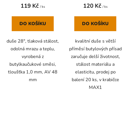
119 Kč
120 Kč
/ ks
/ ks
DO KOŠÍKU
DO KOŠÍKU
duše 28", tlaková stálost,
kvalitní duše s větší
odolná mrazu a teplu,
příměsí butylových přísad
vyrobená z
zaručuje delší životnost,
butylkaučukové směsi,
stálost materiálu a
tloušťka 1,0 mm, AV 48
elasticitu, prodej po
mm
balení 20 ks, v krabičce
MAX1