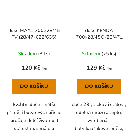
duše MAX1 700×28/45
duše KENDA
FV (28/47-622/635)
700x28/45C (28/47-
622/635) FV 32 mm
Skladem
(
3 ks
)
Skladem
(
>5 ks
)
120 Kč
129 Kč
/ ks
/ ks
DO KOŠÍKU
DO KOŠÍKU
kvalitní duše s větší
duše 28", tlaková stálost,
příměsí butylových přísad
odolná mrazu a teplu,
zaručuje delší životnost,
vyrobená z
stálost materiálu a
butylkaučukové směsi,