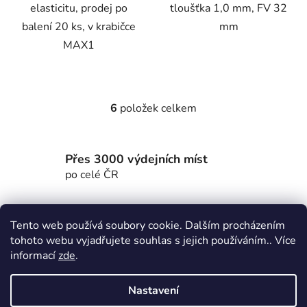
elasticitu, prodej po
tloušťka 1,0 mm, FV 32
balení 20 ks, v krabičce
mm
MAX1
6
položek celkem
O
v
l
Přes 3000 výdejních míst
á
d
po celé ČR
a
c
Z
í
Tento web používá soubory cookie. Dalším procházením
á
p
MTWorkout
Fitness prcek
tohoto webu vyjadřujete souhlas s jejich používáním.. Více
p
r
Centrum environmentální výchovy Stolístek
informací
zde
.
a
v
k
t
Nastavení
y
í
Vytvořil Shoptet