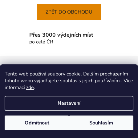
ZPĚT DO OBCHODU
Přes 3000 výdejních míst
po celé ČR
Z
á
MTWorkout
Fitness prcek
Tento web používá soubory cookie. Dalším procházením
p
Centrum environmentální výchovy Stolístek
tohoto webu vyjadřujete souhlas s jejich používáním.. Více
a
informací
zde
.
t
í
Vytvořil Shoptet
Nastavení
Copyright 2026
sportjezek.cz
. Všechna práva vyhrazena.
Odmítnout
Souhlasím