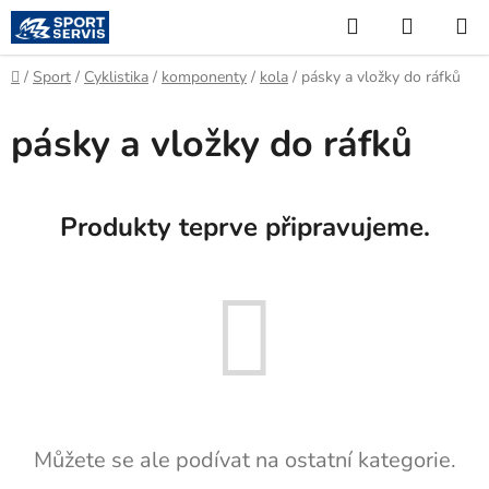
Přejít
Hledat
NÁKUP
na
KOŠÍK
obsah
Domů
/
Sport
/
Cyklistika
/
komponenty
/
kola
/
pásky a vložky do ráfků
pásky a vložky do ráfků
Produkty teprve připravujeme.
Můžete se ale podívat na ostatní kategorie.