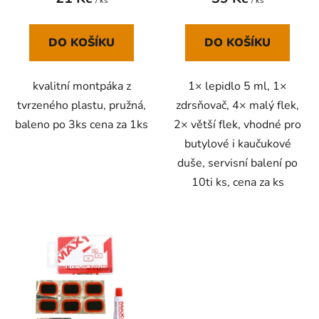
ů
/ ks
/ ks
DO KOŠÍKU
DO KOŠÍKU
kvalitní montpáka z
1× lepidlo 5 ml, 1×
tvrzeného plastu, pružná,
zdrsňovač, 4× malý flek,
baleno po 3ks cena za 1ks
2× větší flek, vhodné pro
butylové i kaučukové
duše, servisní balení po
10ti ks, cena za ks