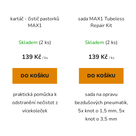
kartáč - čistič pastorků
sada MAX1 Tubeless
MAX1
Repair Kit
Skladem
(
2 ks
)
Skladem
(
2 ks
)
139 Kč
139 Kč
/ ks
/ ks
DO KOŠÍKU
DO KOŠÍKU
praktická pomůcka k
sada na opravu
odstranění nečistot z
bezdušových pneumatik,
vícekoleček
5x knot o 1,5 mm, 5x
knot o 3,5 mm