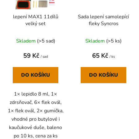
lepení MAX1 11dílů
Sada lepení samolepící
velký set
fleky Syncros
Skladem
(
>5 sad
)
Skladem
(
>5 ks
)
59 Kč
65 Kč
/ sad
/ ks
DO KOŠÍKU
DO KOŠÍKU
1× lepidlo 8 ml, 1×
zdrsňovač, 6× flek ovál,
1× flek ovál, 2× gumička,
vhodné pro butylové i
kaučukové duše, baleno
po 10 ks, cena za ks