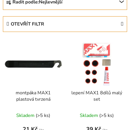
Řadit podle:
Nejlevnější
a
z
e
OTEVŘÍT FILTR
n
í
V
p
ý
r
p
o
i
d
s
u
p
k
r
t
montpáka MAX1
lepení MAX1 8dílů malý
o
ů
plastová tvrzená
set
d
u
Skladem
(
>5 ks
)
Skladem
(
>5 ks
)
k
t
21 Kč
39 Kč