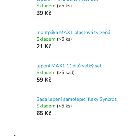
Skladem
(
>5 ks
)
39 Kč
montpáka MAX1 plastová tvrzená
Skladem
(
>5 ks
)
21 Kč
lepení MAX1 11dílů velký set
Skladem
(
>5 sad
)
59 Kč
Sada lepení samolepící fleky Syncros
Skladem
(
>5 ks
)
65 Kč
Ř