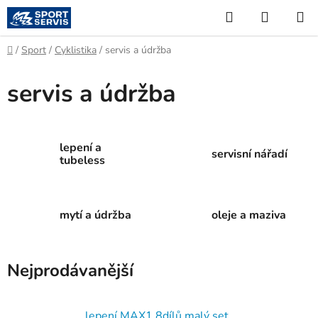
Přejít
Hledat
NÁKUP
na
KOŠÍK
obsah
Domů
/
Sport
/
Cyklistika
/
servis a údržba
servis a údržba
lepení a
servisní nářadí
tubeless
mytí a údržba
oleje a maziva
Nejprodávanější
lepení MAX1 8dílů malý set