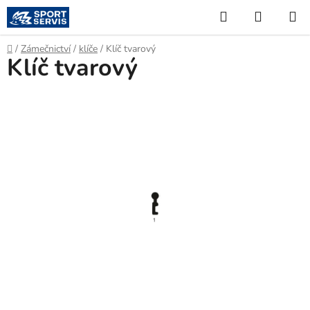
Přejít
Hledat
NÁKUP
na
KOŠÍK
obsah
Domů
/
Zámečnictví
/
klíče
/
Klíč tvarový
Klíč tvarový