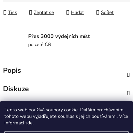
Měrná cena:
Tisk
Zeptat se
Hlídat
Sdílet
Přes 3000 výdejních míst
po celé ČR
Popis
Diskuze
Z
Tento web používá soubory cookie. Dalším procházením
á
MTWorkout
Fitness prcek
tohoto webu vyjadřujete souhlas s jejich používáním.. Více
p
Centrum environmentální výchovy Stolístek
informací
zde
.
a