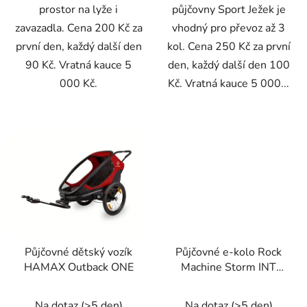
prostor na lyže i
půjčovny Sport Ježek je
zavazadla. Cena 200 Kč za
vhodný pro převoz až 3
první den, každý další den
kol. Cena 250 Kč za první
90 Kč. Vratná kauce 5
den, každý další den 100
000 Kč.
Kč. Vratná kauce 5 000...
Půjčovné dětský vozík
Půjčovné e-kolo Rock
HAMAX Outback ONE
Machine Storm INT
e70-29
Na dotaz
(
>5 den
)
Na dotaz
(
>5 den
)