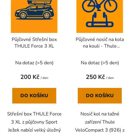
p
o
i
d
s
u
p
k
r
t
Půjčovné Střešní box
Půjčovné nosič na kola
o
ů
THULE Force 3 XL
na kouli - Thule
d
VeloCompact 3 (926)
u
Na dotaz
(
>5 den
)
Na dotaz
(
>5 den
)
k
t
200 Kč
250 Kč
ů
/ den
/ den
DO KOŠÍKU
DO KOŠÍKU
Střešní box THULE Force
Nosič kol na tažné
3 XL z půjčovny Sport
zařízení Thule
Ježek nabízí velký úložný
VeloCompact 3 (926) z