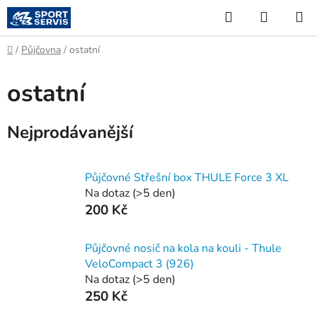
Přejít
Hledat
NÁKUP
na
KOŠÍK
obsah
Domů
/
Půjčovna
/
ostatní
ostatní
Nejprodávanější
Půjčovné Střešní box THULE Force 3 XL
Na dotaz
(
>5 den
)
200 Kč
Půjčovné nosič na kola na kouli - Thule
VeloCompact 3 (926)
Na dotaz
(
>5 den
)
250 Kč