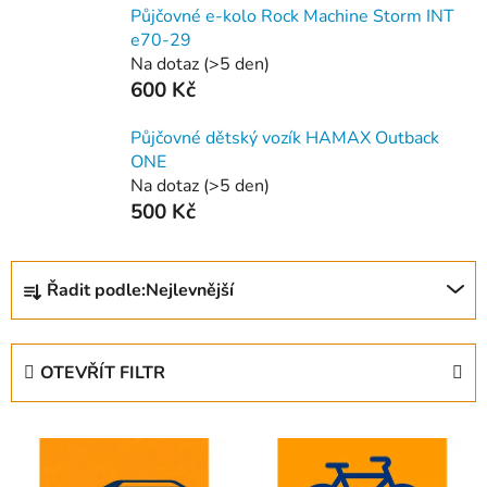
Půjčovné e-kolo Rock Machine Storm INT
e70-29
Na dotaz
(
>5 den
)
600 Kč
Půjčovné dětský vozík HAMAX Outback
ONE
Na dotaz
(
>5 den
)
500 Kč
Ř
Řadit podle:
Nejlevnější
a
z
e
OTEVŘÍT FILTR
n
í
V
p
ý
r