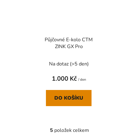
Půjčovné E-kolo CTM
ZINK GX Pro
Na dotaz
(
>5 den
)
1.000 Kč
/ den
DO KOŠÍKU
5
položek celkem
O