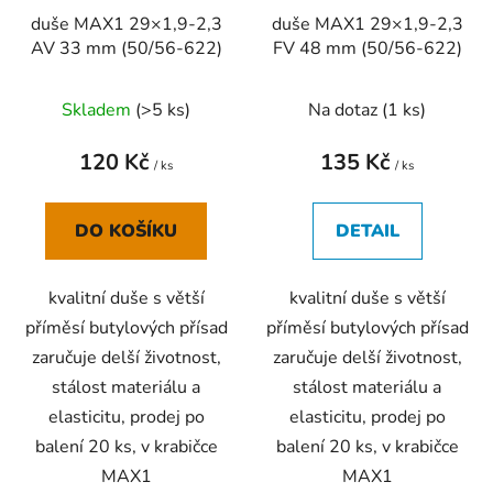
r
t
duše MAX1 29×1,9-2,3
duše MAX1 29×1,9-2,3
o
ů
AV 33 mm (50/56-622)
FV 48 mm (50/56-622)
d
u
Skladem
(
>5 ks
)
Na dotaz
(
1 ks
)
k
t
120 Kč
135 Kč
ů
/ ks
/ ks
DO KOŠÍKU
DETAIL
kvalitní duše s větší
kvalitní duše s větší
příměsí butylových přísad
příměsí butylových přísad
zaručuje delší životnost,
zaručuje delší životnost,
stálost materiálu a
stálost materiálu a
elasticitu, prodej po
elasticitu, prodej po
balení 20 ks, v krabičce
balení 20 ks, v krabičce
MAX1
MAX1