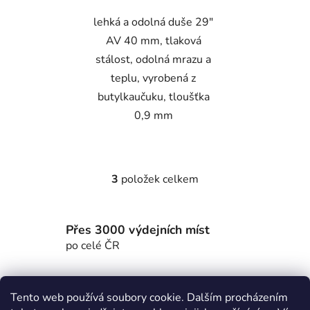
lehká a odolná duše 29"
AV 40 mm, tlaková
stálost, odolná mrazu a
teplu, vyrobená z
butylkaučuku, tloušťka
0,9 mm
3
položek celkem
O
v
l
Přes 3000 výdejních míst
á
d
po celé ČR
a
c
Z
í
Tento web používá soubory cookie. Dalším procházením
á
p
MTWorkout
Fitness prcek