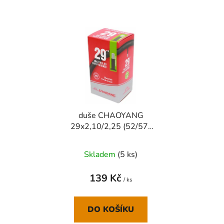
duše CHAOYANG
29x2,10/2,25 (52/57-
622/630) AV 40mm
Skladem
(
5 ks
)
139 Kč
/ ks
DO KOŠÍKU