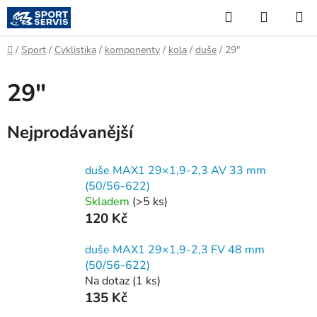
Přejít
Hledat
NÁKUP
na
KOŠÍK
obsah
Domů
/
Sport
/
Cyklistika
/
komponenty
/
kola
/
duše
/
29"
29"
Nejprodávanější
duše MAX1 29×1,9-2,3 AV 33 mm
(50/56-622)
Skladem
(
>5 ks
)
120 Kč
duše MAX1 29×1,9-2,3 FV 48 mm
(50/56-622)
Na dotaz
(
1 ks
)
135 Kč