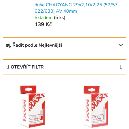
duše CHAOYANG 29x2,10/2,25 (52/57-
622/630) AV 40mm
Skladem
(
5 ks
)
139 Kč
Ř
Řadit podle:
Nejlevnější
a
z
e
OTEVŘÍT FILTR
n
í
V
p
ý
r
p
o
i
d
s
u
p
k