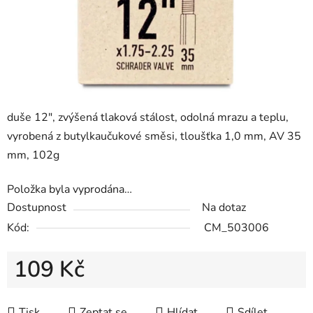
duše 12", zvýšená tlaková stálost, odolná mrazu a teplu,
vyrobená z butylkaučukové směsi, tloušťka 1,0 mm, AV 35
mm, 102g
Položka byla vyprodána…
Dostupnost
Na dotaz
Kód:
CM_503006
109 Kč
Měrná cena:
Tisk
Zeptat se
Hlídat
Sdílet