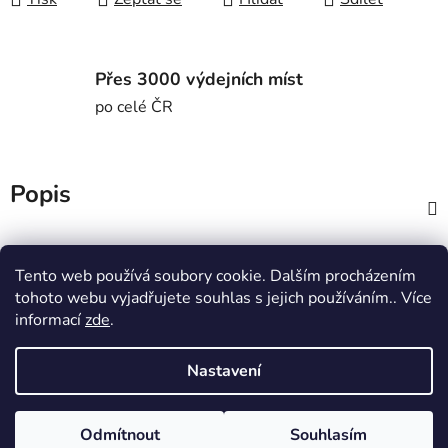
Přes 3000 výdejních míst
po celé ČR
Popis
Diskuze
Tento web používá soubory cookie. Dalším procházením
tohoto webu vyjadřujete souhlas s jejich používáním.. Více
Z
informací
zde
.
á
MTWorkout
Fitness prcek
p
Centrum environmentální výchovy Stolístek
Nastavení
a
t
Odmítnout
Souhlasím
í
Vytvořil Shoptet