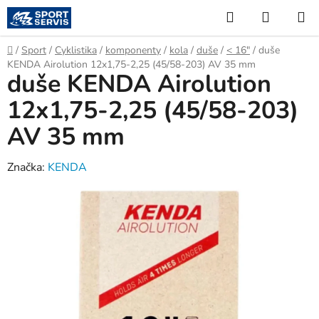
Přejít
Hledat
NÁKUP
na
KOŠÍK
obsah
Domů
/
Sport
/
Cyklistika
/
komponenty
/
kola
/
duše
/
< 16"
/
duše
KENDA Airolution 12x1,75-2,25 (45/58-203) AV 35 mm
duše KENDA Airolution
12x1,75-2,25 (45/58-203)
AV 35 mm
Značka:
KENDA