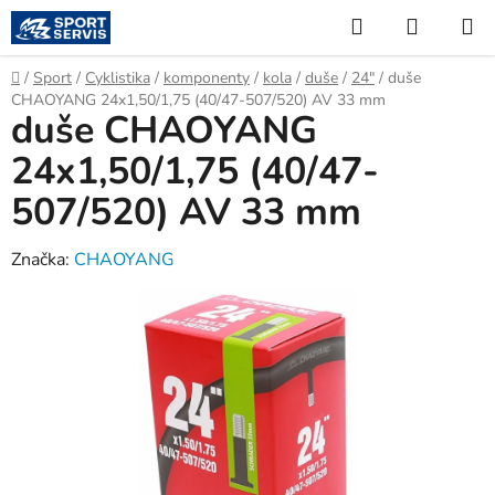
Přejít
Hledat
NÁKUP
na
KOŠÍK
obsah
Domů
/
Sport
/
Cyklistika
/
komponenty
/
kola
/
duše
/
24"
/
duše
CHAOYANG 24x1,50/1,75 (40/47-507/520) AV 33 mm
duše CHAOYANG
24x1,50/1,75 (40/47-
507/520) AV 33 mm
Značka:
CHAOYANG