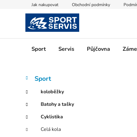
Přejít
Jak nakupovat
Obchodní podmínky
Podmín
na
obsah
Sport
Servis
Půjčovna
Zámeč
P
K
Přeskočit
Sport
a
kategorie
o
t
s
koloběžky
e
t
g
Batohy a tašky
r
o
a
r
Cyklistika
i
n
e
n
Celá kola