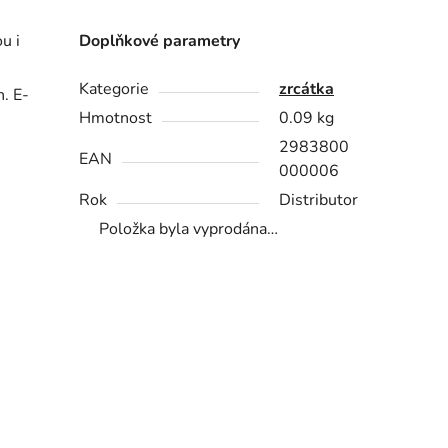
u i
Doplňkové parametry
Kategorie
zrcátka
h. E-
Hmotnost
0.09 kg
2983800
EAN
000006
Rok
Distributor
Položka byla vyprodána…