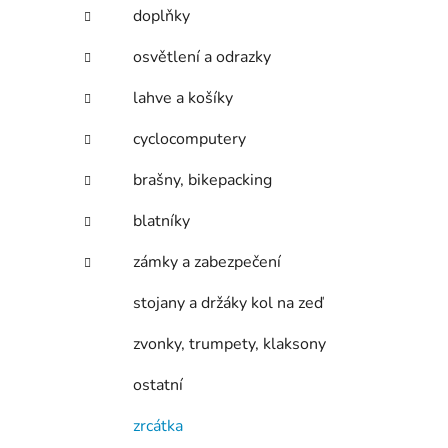
í
doplňky
p
a
osvětlení a odrazky
n
lahve a košíky
e
l
cyclocomputery
brašny, bikepacking
blatníky
zámky a zabezpečení
stojany a držáky kol na zeď
zvonky, trumpety, klaksony
ostatní
zrcátka