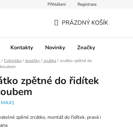
Přihlášení
Registrace
PRÁZDNÝ KOŠÍK
NÁKUPNÍ
KOŠÍK
Kontakty
Novinky
Značky
t
/
Cyklistika
/
doplňky
/
zrcátka
/
zrcátko zpětné do
s kloubem
átko zpětné do řidítek
kloubem
:
MAX1
atelné zpěné zrcátko, montáž do řidítek, pravá i
rana