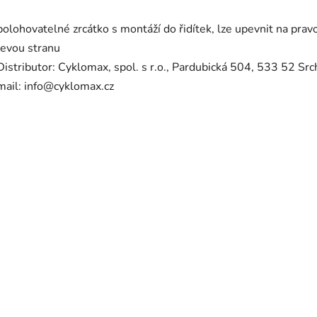
polohovatelné zrcátko s montáží do řidítek, lze upevnit na pravo
levou stranu
Distributor: Cyklomax, spol. s r.o., Pardubická 504, 533 52 Src
mail: info@cyklomax.cz