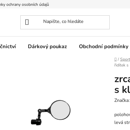
ky ochrany osobních údajů
nictví
Dárkový poukaz
Obchodní podmínky
Domů
/
Spor
řidítek 
zrc
s 
Značka
polohov
levá st