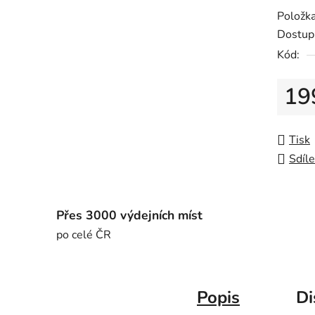
Položk
Dostup
Kód:
19
Měrná
Tisk
Sdíle
Přes 3000 výdejních míst
po celé ČR
Popis
Di