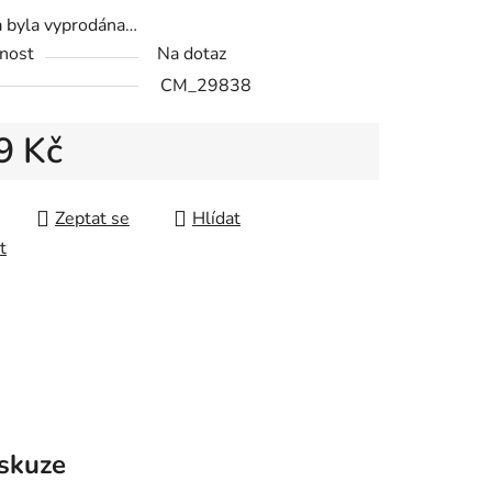
a byla vyprodána…
nost
Na dotaz
CM_29838
9 Kč
 cena:
Zeptat se
Hlídat
t
skuze