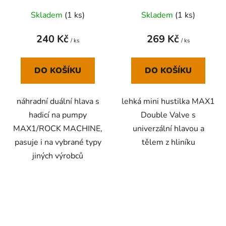
Skladem
(
1 ks
)
Skladem
(
1 ks
)
240 Kč
269 Kč
/ ks
/ ks
DO KOŠÍKU
DO KOŠÍKU
náhradní duální hlava s
lehká mini hustilka MAX1
hadicí na pumpy
Double Valve s
MAX1/ROCK MACHINE,
univerzální hlavou a
pasuje i na vybrané typy
tělem z hliníku
jiných výrobců