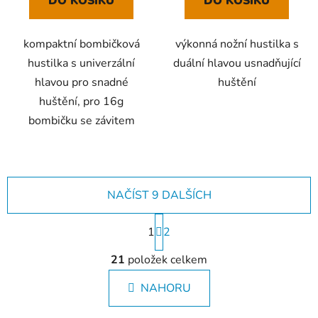
DO KOŠÍKU
DO KOŠÍKU
kompaktní bombičková
výkonná nožní hustilka s
hustilka s univerzální
duální hlavou usnadňující
hlavou pro snadné
huštění
huštění, pro 16g
bombičku se závitem
NAČÍST 9 DALŠÍCH
S
1
t
2
r
O
á
21
položek celkem
v
n
l
k
NAHORU
á
o
d
v