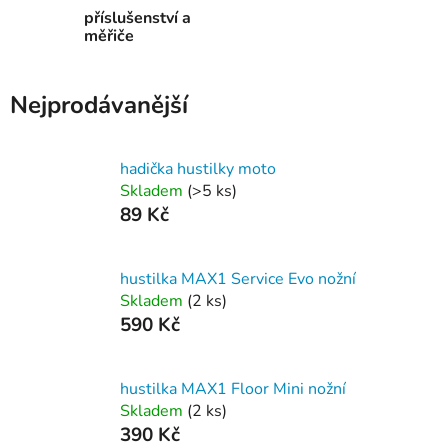
příslušenství a
měřiče
Nejprodávanější
hadička hustilky moto
Skladem
(
>5 ks
)
89 Kč
hustilka MAX1 Service Evo nožní
Skladem
(
2 ks
)
590 Kč
hustilka MAX1 Floor Mini nožní
Skladem
(
2 ks
)
390 Kč