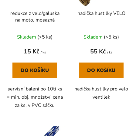
k
r
t
redukce z velo/galuska
hadička hustilky VELO
o
ů
na moto, mosazná
d
u
Skladem
(
>5 ks
)
Skladem
(
>5 ks
)
k
t
15 Kč
55 Kč
ů
/ ks
/ ks
DO KOŠÍKU
DO KOŠÍKU
servisní balení po 10ti ks
hadička hustilky pro velo
= min. obj. množství, cena
ventilek
za ks, v PVC sáčku