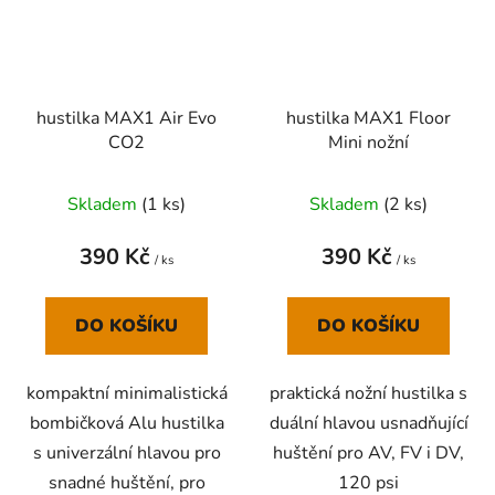
hustilka MAX1 Air Evo
hustilka MAX1 Floor
CO2
Mini nožní
Skladem
(
1 ks
)
Skladem
(
2 ks
)
390 Kč
390 Kč
/ ks
/ ks
DO KOŠÍKU
DO KOŠÍKU
kompaktní minimalistická
praktická nožní hustilka s
bombičková Alu hustilka
duální hlavou usnadňující
s univerzální hlavou pro
huštění pro AV, FV i DV,
snadné huštění, pro
120 psi