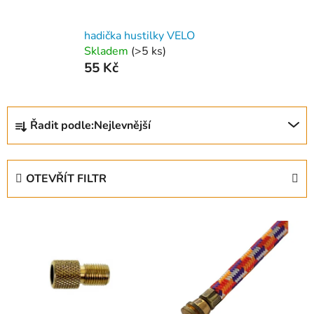
hadička hustilky VELO
Skladem
(
>5 ks
)
55 Kč
Ř
Řadit podle:
Nejlevnější
a
z
e
OTEVŘÍT FILTR
n
í
V
p
ý
r
p
o
i
d
s
u
p