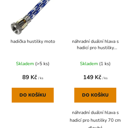
hadička hustilky moto
náhradní duální hlava s
hadicí pro hustilky
RAVX, BETO, GIYO,
MAX1
Skladem
(
>5 ks
)
Skladem
(
1 ks
)
89 Kč
149 Kč
/ ks
/ ks
DO KOŠÍKU
DO KOŠÍKU
náhradní duální hlava s
hadicí pro hustilky 70 cm
dlouhá