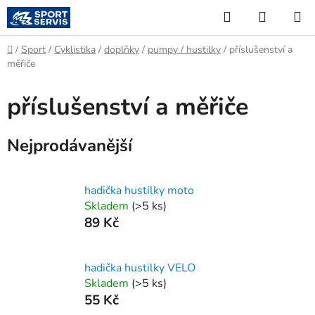
Přejít
Hledat
NÁKUP
na
KOŠÍK
obsah
Domů
/
Sport
/
Cyklistika
/
doplňky
/
pumpy / hustilky
/
příslušenství a
měřiče
příslušenství a měřiče
Nejprodávanější
hadička hustilky moto
Skladem
(
>5 ks
)
89 Kč
hadička hustilky VELO
Skladem
(
>5 ks
)
55 Kč