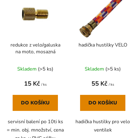
p
o
i
d
s
u
p
k
r
t
redukce z velo/galuska
hadička hustilky VELO
o
ů
na moto, mosazná
d
u
Skladem
(
>5 ks
)
Skladem
(
>5 ks
)
k
t
15 Kč
55 Kč
ů
/ ks
/ ks
DO KOŠÍKU
DO KOŠÍKU
servisní balení po 10ti ks
hadička hustilky pro velo
= min. obj. množství, cena
ventilek