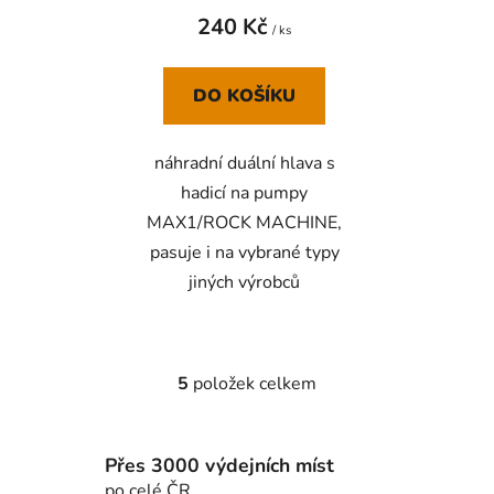
240 Kč
/ ks
DO KOŠÍKU
náhradní duální hlava s
hadicí na pumpy
MAX1/ROCK MACHINE,
pasuje i na vybrané typy
jiných výrobců
5
položek celkem
O
v
l
Přes 3000 výdejních míst
á
d
po celé ČR