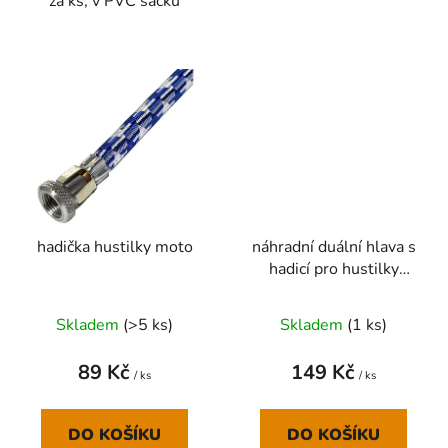
za ks, v PVC sáčku
hadička hustilky moto
náhradní duální hlava s
hadicí pro hustilky
RAVX, BETO, GIYO,
MAX1
Skladem
(
>5 ks
)
Skladem
(
1 ks
)
89 Kč
149 Kč
/ ks
/ ks
DO KOŠÍKU
DO KOŠÍKU