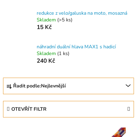
redukce z velo/galuska na moto, mosazná
Skladem
(
>5 ks
)
15 Kč
náhradní duální hlava MAX1 s hadicí
Skladem
(
1 ks
)
240 Kč
Ř
Řadit podle:
Nejlevnější
a
z
e
OTEVŘÍT FILTR
n
í
V
p
ý
r