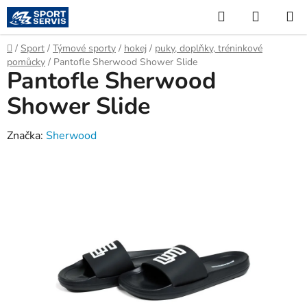
Přejít
Hledat
NÁKUP
na
KOŠÍK
obsah
Domů
/
Sport
/
Týmové sporty
/
hokej
/
puky, doplňky, tréninkové
pomůcky
/
Pantofle Sherwood Shower Slide
Pantofle Sherwood
Shower Slide
Značka:
Sherwood