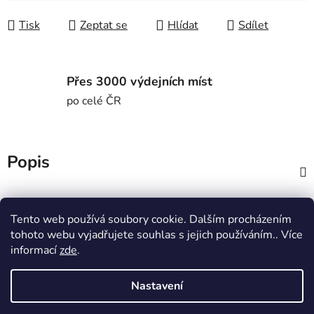
Tisk
Zeptat se
Hlídat
Sdílet
Přes 3000 výdejních míst
po celé ČR
Popis
Diskuze
Tento web používá soubory cookie. Dalším procházením
tohoto webu vyjadřujete souhlas s jejich používáním.. Více
Z
informací
zde
.
á
MTWorkout
Fitness prcek
p
Centrum environmentální výchovy Stolístek
Nastavení
a