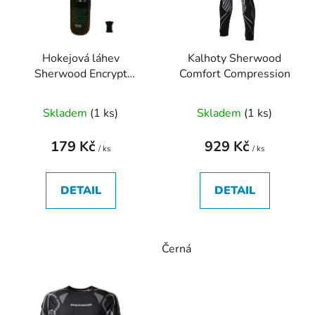
s
r
p
o
r
d
Hokejová láhev
Kalhoty Sherwood
o
u
Sherwood Encrypt
Comfort Compression
d
k
800ml
u
t
Skladem
(
1 ks
)
Skladem
(
1 ks
)
k
ů
t
179 Kč
929 Kč
ů
/ ks
/ ks
DETAIL
DETAIL
Černá