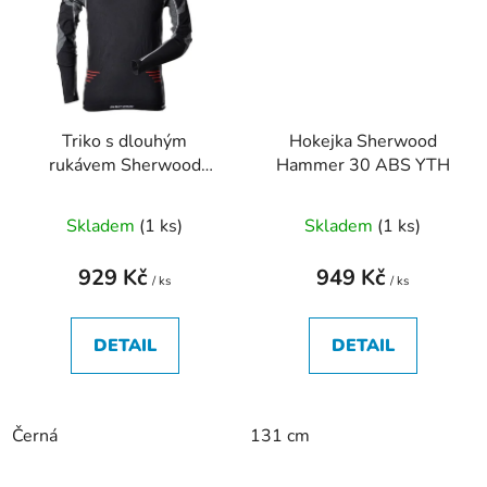
Triko s dlouhým
Hokejka Sherwood
rukávem Sherwood
Hammer 30 ABS YTH
Comfort Compression
Skladem
(
1 ks
)
Skladem
(
1 ks
)
929 Kč
949 Kč
/ ks
/ ks
DETAIL
DETAIL
Černá
131 cm