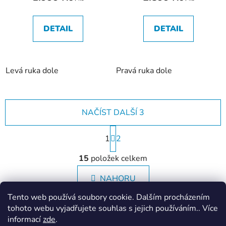
DETAIL
DETAIL
Levá ruka dole
Pravá ruka dole
NAČÍST DALŠÍ 3
S
1
t
2
r
O
á
15
položek celkem
v
n
l
k
NAHORU
á
o
d
v
Tento web používá soubory cookie. Dalším procházením
a
á
tohoto webu vyjadřujete souhlas s jejich používáním.. Více
Z
c
n
informací
zde
.
í