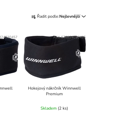
Ř
Řadit podle:
Nejlevnější
a
z
e
824030457
Kód:
676824030495
n
í
p
r
o
d
u
k
innwell
Hokejový nákrčník Winnwell
t
Premium
ů
Skladem
(
2 ks
)