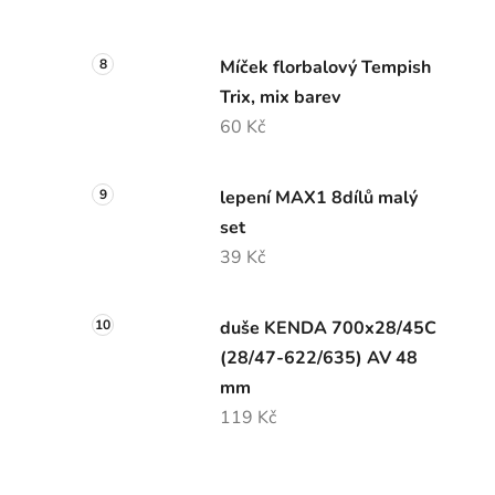
Míček florbalový Tempish
Trix, mix barev
60 Kč
lepení MAX1 8dílů malý
set
39 Kč
duše KENDA 700x28/45C
(28/47-622/635) AV 48
mm
119 Kč