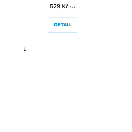
529 Kč
/ ks
DETAIL
L