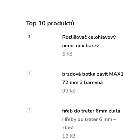
Top 10 produktů
Rozlišovač celohlavový
neon, mix barev
5 Kč
brzdová botka závit MAX1
72 mm 3 barevná
99 Kč
hřeb do treter 6mm zlatá
Hřeby do treter 6 mm –
zlatá
12 Kč