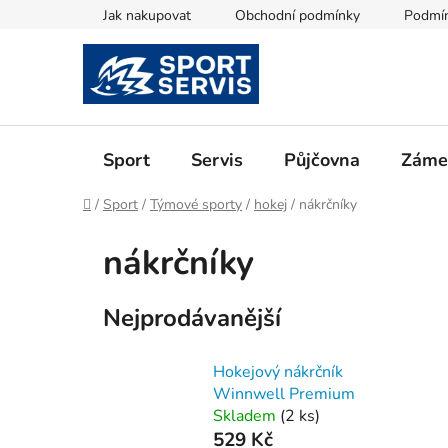
Přejít
Jak nakupovat
Obchodní podmínky
Podmín
na
obsah
Sport
Servis
Půjčovna
Zámeč
Domů
/
Sport
/
Týmové sporty
/
hokej
/
nákrčníky
nákrčníky
Nejprodávanější
Hokejový nákrčník
Winnwell Premium
Skladem
(
2 ks
)
529 Kč