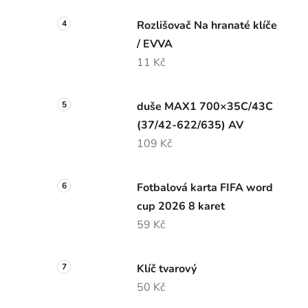
Rozlišovač Na hranaté klíče
/ EVVA
11 Kč
duše MAX1 700×35C/43C
(37/42-622/635) AV
109 Kč
Fotbalová karta FIFA word
cup 2026 8 karet
59 Kč
Klíč tvarový
50 Kč