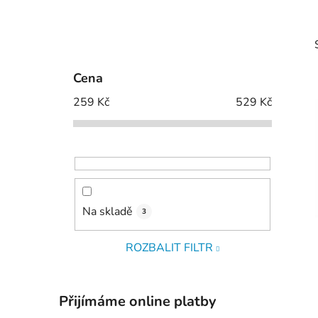
P
o
s
Cena
t
259
Kč
529
Kč
r
a
n
i
n
í
p
Na skladě
3
a
n
ROZBALIT FILTR
e
l
Přijímáme online platby