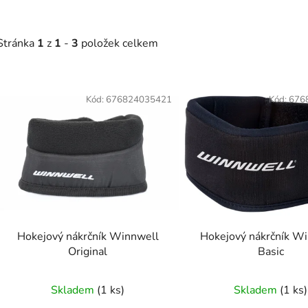
Stránka
1
z
1
-
3
položek celkem
V
Kód:
676824035421
Kód:
676
ý
p
s
p
r
o
Hokejový nákrčník Winnwell
Hokejový nákrčník W
d
Original
Basic
u
k
Skladem
(
1 ks
)
Skladem
(
1 ks
)
t