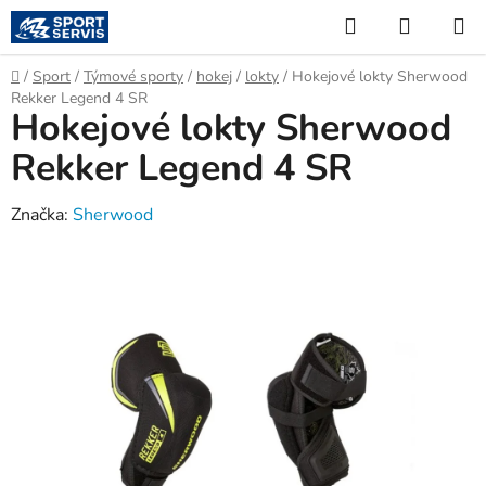
Přejít
Hledat
NÁKUP
na
KOŠÍK
obsah
Domů
/
Sport
/
Týmové sporty
/
hokej
/
lokty
/
Hokejové lokty Sherwood
Rekker Legend 4 SR
Hokejové lokty Sherwood
Rekker Legend 4 SR
Značka:
Sherwood