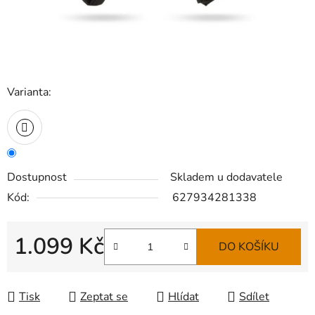
Varianta:
Dostupnost
Skladem u dodavatele
Kód:
627934281338
1.099 Kč
DO KOŠÍKU
Měrná cena:
Tisk
Zeptat se
Hlídat
Sdílet