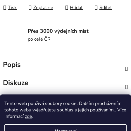
Tisk
Zeptat se
Hlídat
Sdílet
Přes 3000 výdejních míst
po celé ČR
Popis
Diskuze
Z
Tento web používá soubory cookie. Dalším procházením
á
MTWorkout
Fitness prcek
tohoto webu vyjadřujete souhlas s jejich používáním.. Více
p
Centrum environmentální výchovy Stolístek
informací
zde
.
a
t