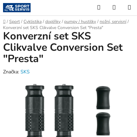
Přejít
Hledat
NÁKUP
na
KOŠÍK
obsah
Domů
/
Sport
/
Cyklistika
/
doplňky
/
pumpy / hustilky
/
nožní, servisní
/
Konverzní set SKS Clikvalve Conversion Set "Presta"
Konverzní set SKS
Clikvalve Conversion Set
"Presta"
Značka:
SKS