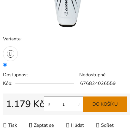
Varianta:
Dostupnost
Nedostupné
Kód:
676824026559
1.179 Kč
DO KOŠÍKU
Měrná cena:
Tisk
Zeptat se
Hlídat
Sdílet