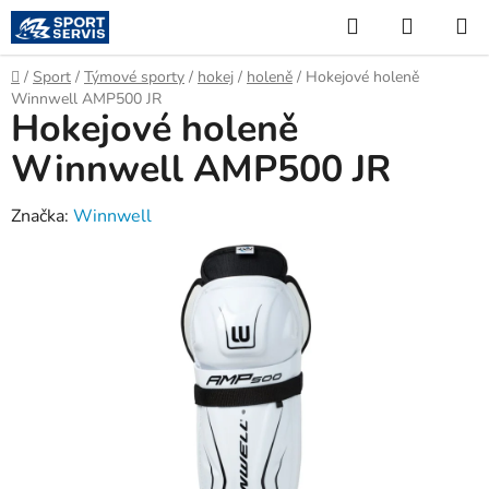
Přejít
Hledat
NÁKUP
na
KOŠÍK
obsah
Domů
/
Sport
/
Týmové sporty
/
hokej
/
holeně
/
Hokejové holeně
Winnwell AMP500 JR
Hokejové holeně
Winnwell AMP500 JR
Značka:
Winnwell