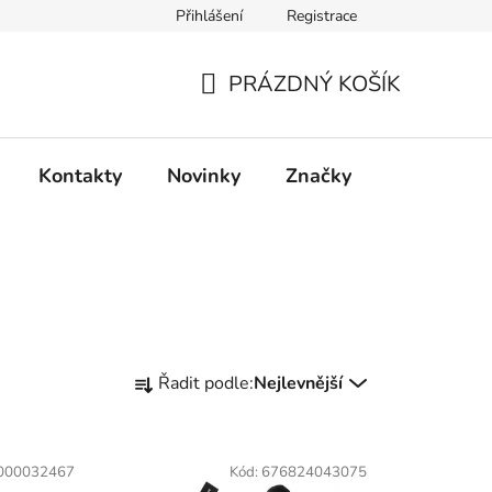
Přihlášení
Registrace
PRÁZDNÝ KOŠÍK
NÁKUPNÍ
KOŠÍK
Kontakty
Novinky
Značky
Ř
Řadit podle:
Nejlevnější
a
z
e
000032467
Kód:
676824043075
n