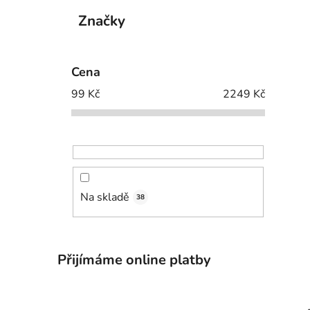
p
Značky
i
a
n
e
Cena
l
99
Kč
2249
Kč
Na skladě
38
Přijímáme online platby