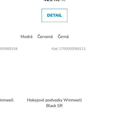
/ ks
DETAIL
Modrá
Červená
Černá
000069104
Kód:
1700000069111
innwell
Hokejové podvazky Winnwell
Black SR