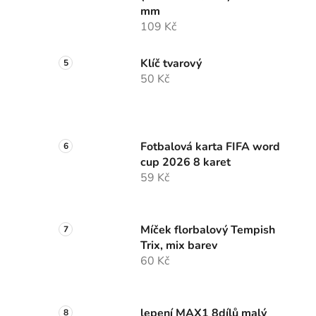
mm
109 Kč
Klíč tvarový
50 Kč
Fotbalová karta FIFA word
cup 2026 8 karet
59 Kč
Míček florbalový Tempish
Trix, mix barev
60 Kč
lepení MAX1 8dílů malý