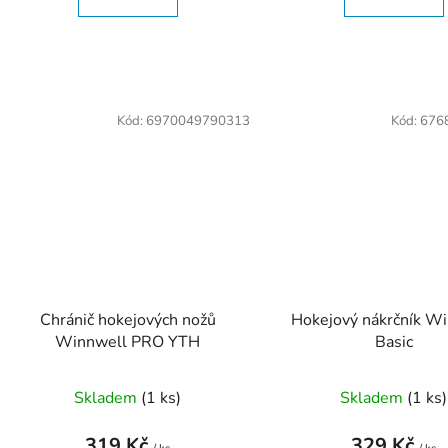
Kód:
6970049790313
Kód:
676
Chránič hokejových nožů
Hokejový nákrčník W
Winnwell PRO YTH
Basic
Skladem
(
1 ks
)
Skladem
(
1 ks
)
319 Kč
329 Kč