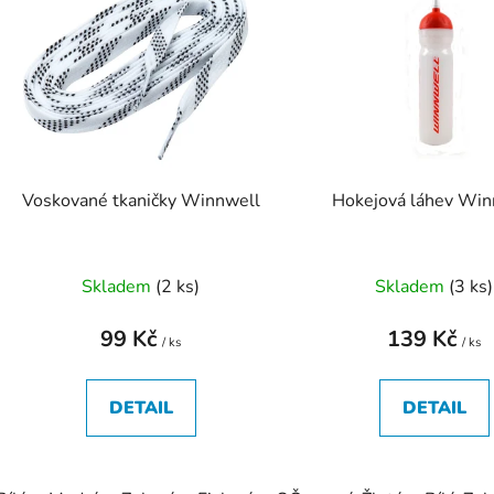
p
s
p
r
o
d
Voskované tkaničky Winnwell
Hokejová láhev Win
u
k
t
Skladem
(
2 ks
)
Skladem
(
3 ks
)
ů
99 Kč
139 Kč
/ ks
/ ks
DETAIL
DETAIL