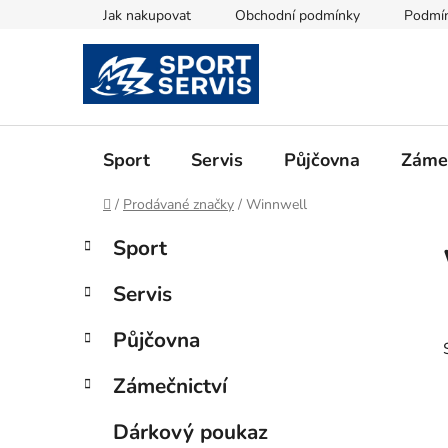
Přejít
Jak nakupovat
Obchodní podmínky
Podmín
na
obsah
Sport
Servis
Půjčovna
Zámeč
Domů
/
Prodávané značky
/
Winnwell
P
K
Přeskočit
Sport
a
kategorie
o
t
s
Servis
e
t
g
r
Půjčovna
o
a
r
Zámečnictví
i
n
e
n
Dárkový poukaz
í