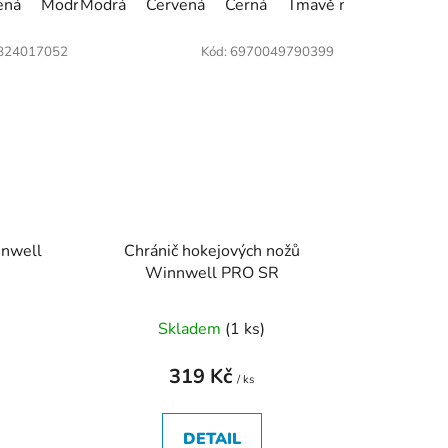
ená
á
Černá
Modrá-Žlutá
Modrá
Šedá
Růžová
Červená
Bílá-Černá-Oranžová
Světle modrá
Černá
Tmavě modrá
Růžo
824017052
Kód:
6970049790399
nnwell
Chránič hokejových nožů
Winnwell PRO SR
Skladem
(
1 ks
)
319 Kč
/ ks
DETAIL