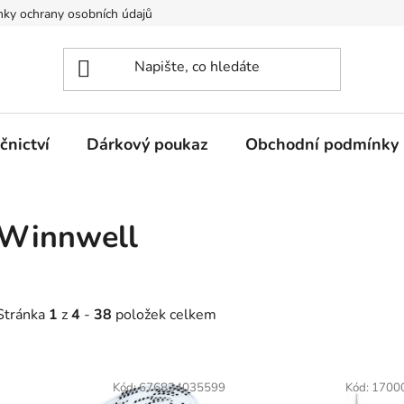
ky ochrany osobních údajů
nictví
Dárkový poukaz
Obchodní podmínky
Winnwell
Stránka
1
z
4
-
38
položek celkem
V
ý
Kód:
676824035599
Kód:
1700