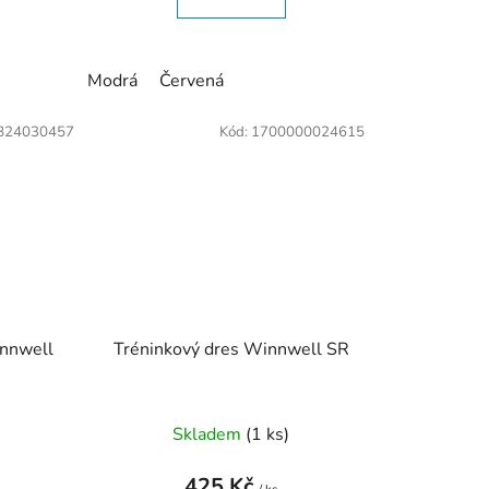
Modrá
Červená
824030457
Kód:
1700000024615
innwell
Tréninkový dres Winnwell SR
Skladem
(
1 ks
)
425 Kč