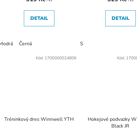
/ ks
/ ks
DETAIL
DETAIL
Modrá
Černá
S
Kód:
1700000024806
Kód:
1700
Tréninkový dres Winnwell YTH
Hokejové podvazky W
Black JR