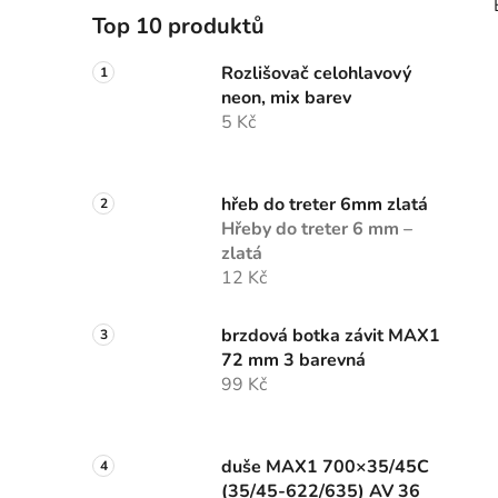
Top 10 produktů
Rozlišovač celohlavový
neon, mix barev
5 Kč
hřeb do treter 6mm zlatá
Hřeby do treter 6 mm –
zlatá
12 Kč
brzdová botka závit MAX1
72 mm 3 barevná
99 Kč
duše MAX1 700×35/45C
(35/45-622/635) AV 36