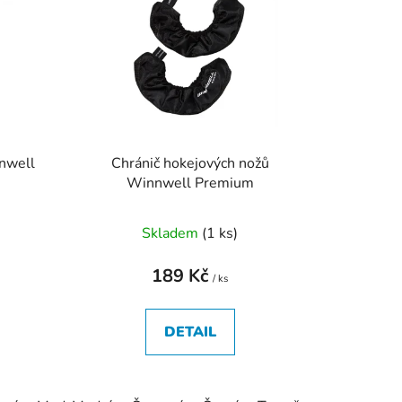
í
p
r
o
d
u
k
nwell
Chránič hokejových nožů
t
Winnwell Premium
ů
Skladem
(
1 ks
)
189 Kč
/ ks
DETAIL