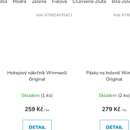
Bílá
Modrá
Zelená
Fialová
Oranžová
Červená-Žlutá
Červená
Bílá-Zel
Žlut
Kód:
676824035421
Kód:
676
Hokejový nákrčník Winnwell
Pásky na holeně Wi
Original
Original
Skladem
(
1 ks
)
Skladem
(
2 ks
)
259 Kč
279 Kč
/ ks
/ ks
DETAIL
DETAIL