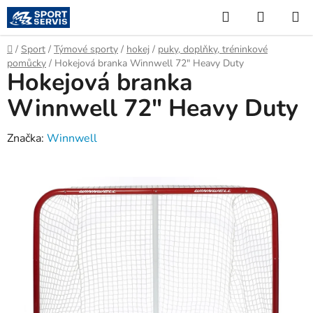
Přejít
Hledat
NÁKUP
na
KOŠÍK
obsah
Domů
/
Sport
/
Týmové sporty
/
hokej
/
puky, doplňky, tréninkové
pomůcky
/
Hokejová branka Winnwell 72" Heavy Duty
Hokejová branka
Winnwell 72" Heavy Duty
Značka:
Winnwell