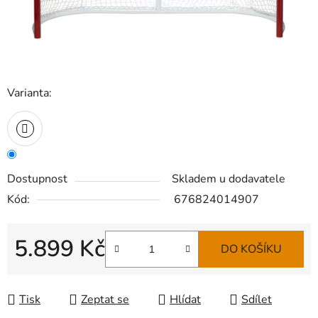
Varianta:
Dostupnost
Skladem u dodavatele
Kód:
676824014907
5.899 Kč
DO KOŠÍKU
Měrná cena:
Tisk
Zeptat se
Hlídat
Sdílet