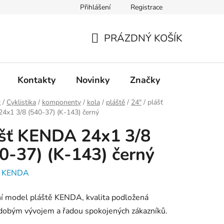
Přihlášení
Registrace
PRÁZDNÝ KOŠÍK
NÁKUPNÍ
KOŠÍK
Kontakty
Novinky
Značky
t
/
Cyklistika
/
komponenty
/
kola
/
pláště
/
24"
/
plášť
4x1 3/8 (540-37) (K-143) černý
šť KENDA 24x1 3/8
0-37) (K-143) černý
:
KENDA
í model pláště KENDA, kvalita podložená
dobým vývojem a řadou spokojených zákazníků.