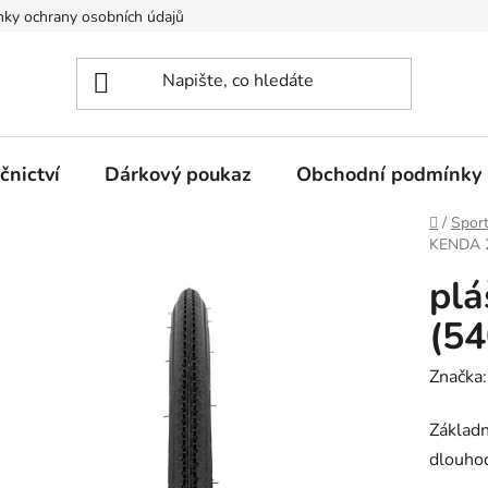
ky ochrany osobních údajů
nictví
Dárkový poukaz
Obchodní podmínky
Domů
/
Spor
KENDA 2
plá
(54
Značka
Základn
dlouho