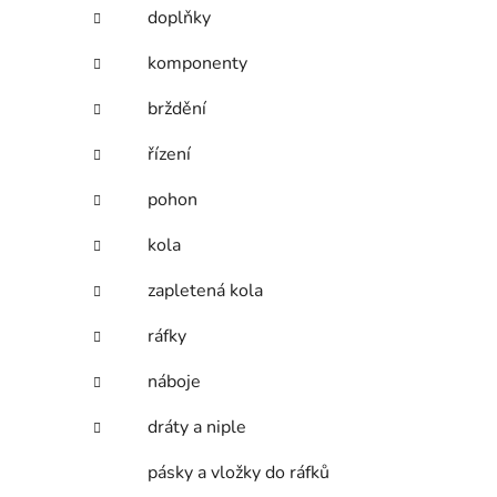
í
doplňky
p
a
komponenty
n
brždění
e
l
řízení
pohon
kola
zapletená kola
ráfky
náboje
dráty a niple
pásky a vložky do ráfků