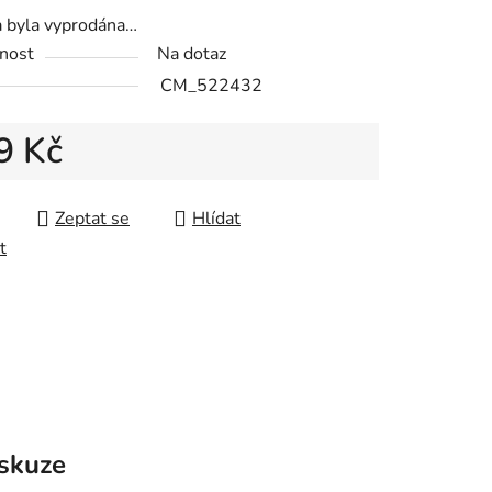
a byla vyprodána…
nost
Na dotaz
CM_522432
9 Kč
 cena:
Zeptat se
Hlídat
t
skuze