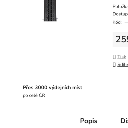
Položk
Dostup
Kód:
25
Měrná
Tisk
Sdíle
Přes 3000 výdejních míst
po celé ČR
Popis
Di