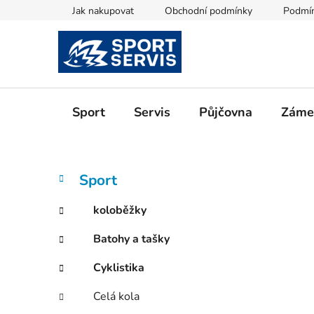
Přejít
Jak nakupovat
Obchodní podmínky
Podmín
na
obsah
Sport
Servis
Půjčovna
Zámeč
P
K
Přeskočit
Sport
a
kategorie
o
t
s
koloběžky
e
t
g
Batohy a tašky
r
o
a
r
Cyklistika
i
n
e
n
Celá kola