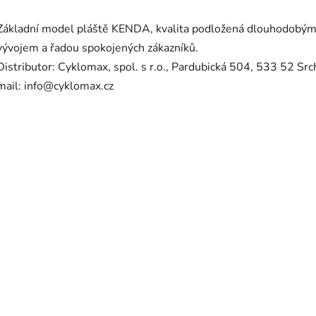
Základní model pláště KENDA, kvalita podložená dlouhodobý
vývojem a řadou spokojených zákazníků.
Distributor: Cyklomax, spol. s r.o., Pardubická 504, 533 52 Src
mail: info@cyklomax.cz