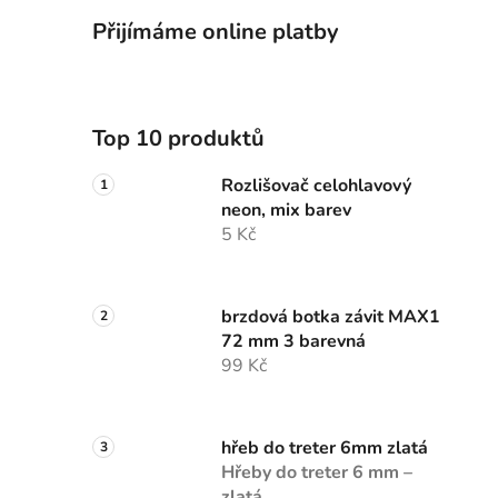
Přijímáme online platby
Top 10 produktů
Rozlišovač celohlavový
neon, mix barev
5 Kč
brzdová botka závit MAX1
72 mm 3 barevná
99 Kč
hřeb do treter 6mm zlatá
Hřeby do treter 6 mm –
zlatá