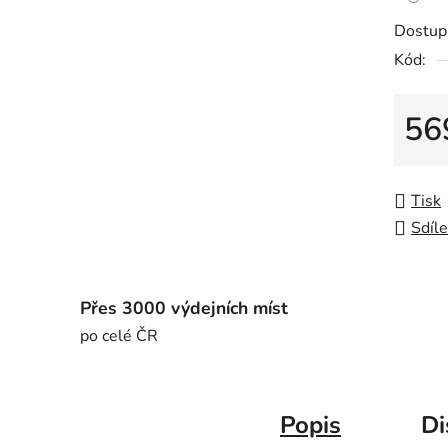
Dostup
Kód:
56
Měrná
Tisk
Sdíle
Přes 3000 výdejních míst
po celé ČR
Popis
Di