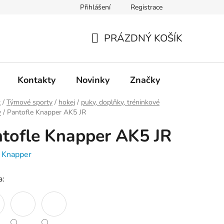
Přihlášení
Registrace
PRÁZDNÝ KOŠÍK
NÁKUPNÍ
KOŠÍK
Kontakty
Novinky
Značky
t
/
Týmové sporty
/
hokej
/
puky, doplňky, tréninkové
y
/
Pantofle Knapper AK5 JR
tofle Knapper AK5 JR
:
Knapper
a: