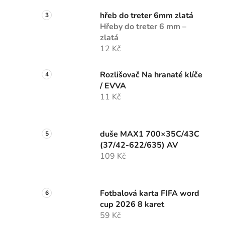
hřeb do treter 6mm zlatá
Hřeby do treter 6 mm –
zlatá
12 Kč
Rozlišovač Na hranaté klíče
/ EVVA
11 Kč
duše MAX1 700×35C/43C
(37/42-622/635) AV
109 Kč
Fotbalová karta FIFA word
cup 2026 8 karet
59 Kč