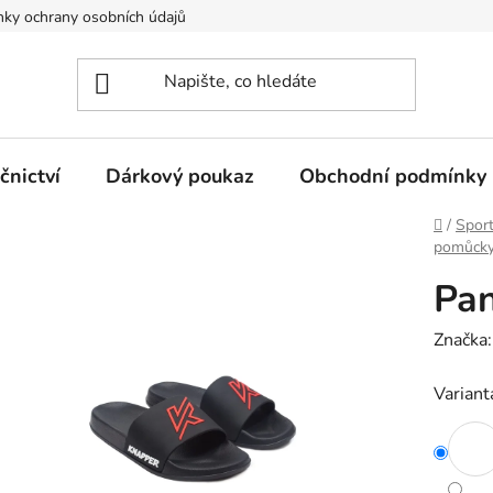
ky ochrany osobních údajů
nictví
Dárkový poukaz
Obchodní podmínky
Domů
/
Spor
pomůck
Pan
Značka
Variant