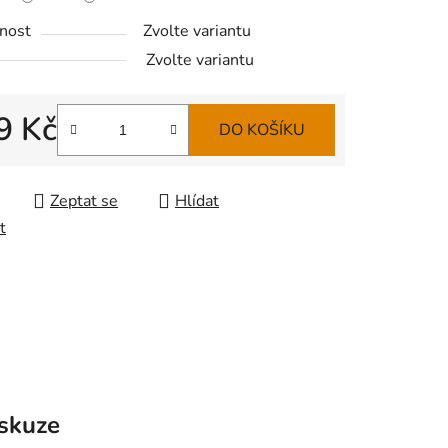
nost
Zvolte variantu
Zvolte variantu
9 Kč
DO KOŠÍKU
 cena:
Zeptat se
Hlídat
t
skuze