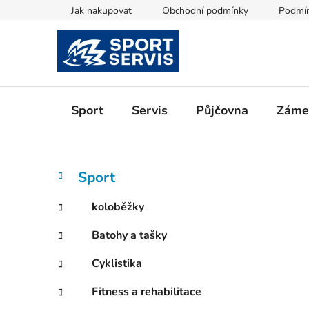
Přejít
Jak nakupovat
Obchodní podmínky
Podmín
na
obsah
Sport
Servis
Půjčovna
Zámeč
P
K
Přeskočit
Sport
a
kategorie
o
t
s
koloběžky
e
t
g
Batohy a tašky
r
o
a
r
Cyklistika
i
n
e
n
Fitness a rehabilitace