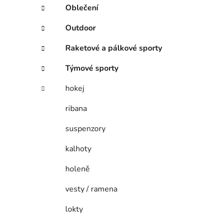
í
Oblečení
p
a
Outdoor
n
Raketové a pálkové sporty
e
l
Týmové sporty
hokej
ribana
suspenzory
kalhoty
holeně
vesty / ramena
lokty