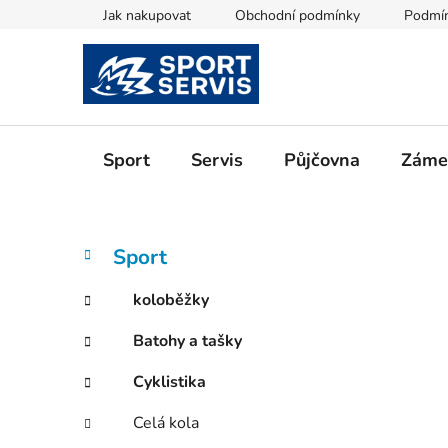
Přejít
Jak nakupovat
Obchodní podmínky
Podmín
na
obsah
Sport
Servis
Půjčovna
Zámeč
P
K
Přeskočit
Sport
a
kategorie
o
t
s
koloběžky
e
t
g
Batohy a tašky
r
o
a
r
Cyklistika
i
n
e
n
Celá kola