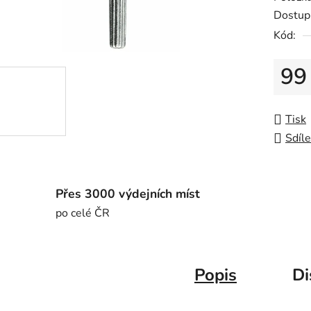
Dostup
Kód:
99
Měrná
Tisk
Sdíle
Přes 3000 výdejních míst
po celé ČR
Popis
Di