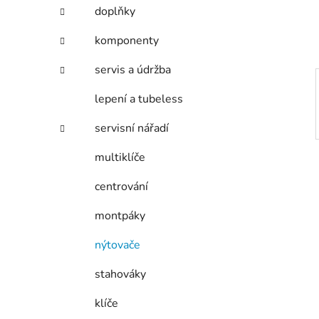
í
doplňky
p
a
komponenty
n
servis a údržba
e
l
lepení a tubeless
servisní nářadí
multiklíče
centrování
montpáky
nýtovače
stahováky
klíče