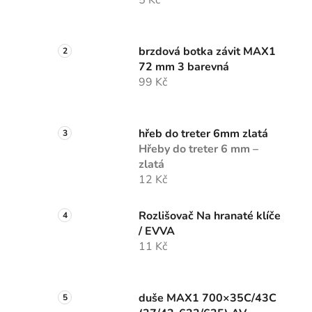
5 Kč
brzdová botka závit MAX1
72 mm 3 barevná
99 Kč
hřeb do treter 6mm zlatá
Hřeby do treter 6 mm –
zlatá
12 Kč
Rozlišovač Na hranaté klíče
/ EVVA
11 Kč
duše MAX1 700×35C/43C