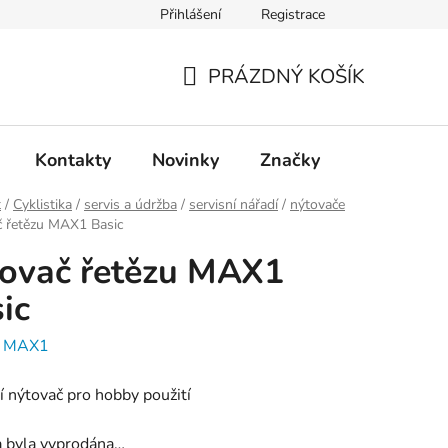
Přihlášení
Registrace
PRÁZDNÝ KOŠÍK
NÁKUPNÍ
KOŠÍK
Kontakty
Novinky
Značky
t
/
Cyklistika
/
servis a údržba
/
servisní nářadí
/
nýtovače
č řetězu MAX1 Basic
ovač řetězu MAX1
ic
:
MAX1
í nýtovač pro hobby použití
a byla vyprodána…