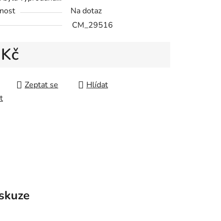
nost
Na dotaz
CM_29516
 Kč
 cena:
Zeptat se
Hlídat
t
skuze