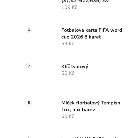
(37/42-622/635) AV
109 Kč
Fotbalová karta FIFA word
cup 2026 8 karet
59 Kč
Klíč tvarový
50 Kč
Míček florbalový Tempish
Trix, mix barev
60 Kč