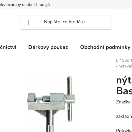
ky ochrany osobních údajů
nictví
Dárkový poukaz
Obchodní podmínky
Domů
/
Spor
/
nýtova
nýt
Bas
Značka
základn
Položk