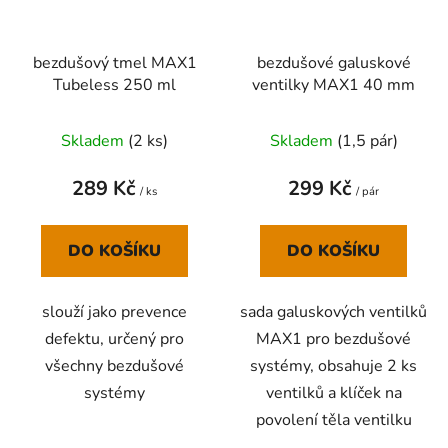
bezdušový tmel MAX1
bezdušové galuskové
Tubeless 250 ml
ventilky MAX1 40 mm
Skladem
(
2 ks
)
Skladem
(
1,5 pár
)
289 Kč
299 Kč
/ ks
/ pár
DO KOŠÍKU
DO KOŠÍKU
slouží jako prevence
sada galuskových ventilků
defektu, určený pro
MAX1 pro bezdušové
všechny bezdušové
systémy, obsahuje 2 ks
systémy
ventilků a klíček na
povolení těla ventilku