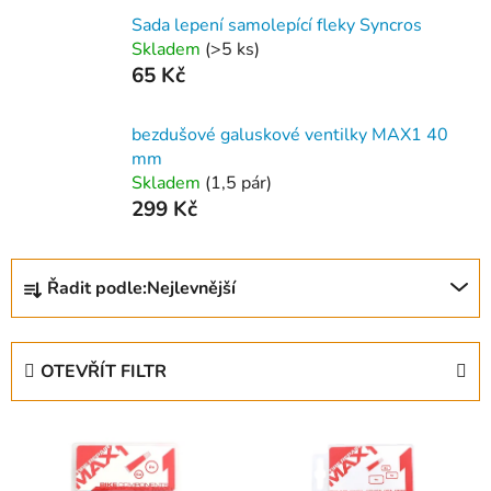
Sada lepení samolepící fleky Syncros
Skladem
(
>5 ks
)
65 Kč
bezdušové galuskové ventilky MAX1 40
mm
Skladem
(
1,5 pár
)
299 Kč
Ř
Řadit podle:
Nejlevnější
a
z
e
OTEVŘÍT FILTR
n
í
V
p
ý
r