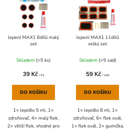
p
o
i
d
s
u
p
k
r
t
lepení MAX1 8dílů malý
lepení MAX1 11dílů
o
ů
set
velký set
d
u
Skladem
(
>5 ks
)
Skladem
(
>5 sad
)
k
t
39 Kč
59 Kč
ů
/ ks
/ sad
DO KOŠÍKU
DO KOŠÍKU
1× lepidlo 5 ml, 1×
1× lepidlo 8 ml, 1×
zdrsňovač, 4× malý flek,
zdrsňovač, 6× flek ovál,
2× větší flek, vhodné pro
1× flek ovál, 2× gumička,