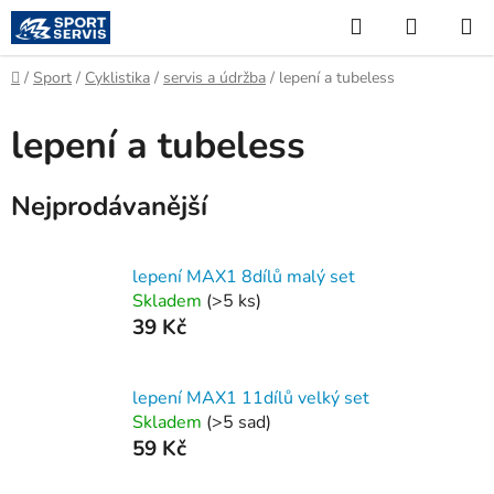
Přejít
Hledat
NÁKUP
na
KOŠÍK
obsah
Domů
/
Sport
/
Cyklistika
/
servis a údržba
/
lepení a tubeless
lepení a tubeless
Nejprodávanější
lepení MAX1 8dílů malý set
Skladem
(
>5 ks
)
39 Kč
lepení MAX1 11dílů velký set
Skladem
(
>5 sad
)
59 Kč