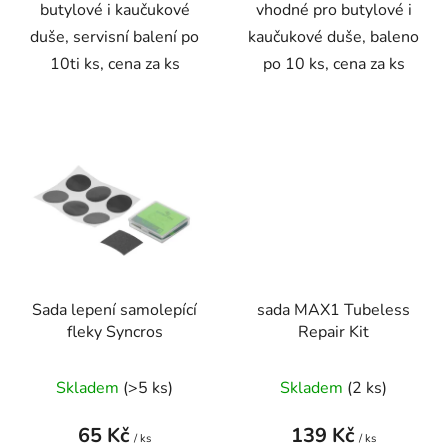
butylové i kaučukové
vhodné pro butylové i
duše, servisní balení po
kaučukové duše, baleno
10ti ks, cena za ks
po 10 ks, cena za ks
Sada lepení samolepící
sada MAX1 Tubeless
fleky Syncros
Repair Kit
Skladem
(
>5 ks
)
Skladem
(
2 ks
)
65 Kč
139 Kč
/ ks
/ ks