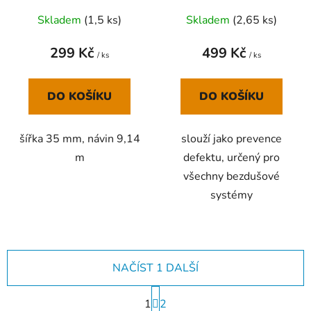
Skladem
(
1,5 ks
)
Skladem
(
2,65 ks
)
299 Kč
499 Kč
/ ks
/ ks
DO KOŠÍKU
DO KOŠÍKU
šířka 35 mm, návin 9,14
slouží jako prevence
m
defektu, určený pro
všechny bezdušové
systémy
NAČÍST 1 DALŠÍ
S
1
t
2