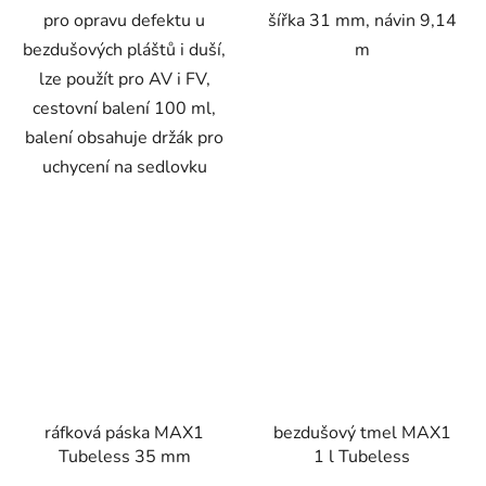
pro opravu defektu u
šířka 31 mm, návin 9,14
bezdušových pláštů i duší,
m
lze použít pro AV i FV,
cestovní balení 100 ml,
balení obsahuje držák pro
uchycení na sedlovku
ráfková páska MAX1
bezdušový tmel MAX1
Tubeless 35 mm
1 l Tubeless