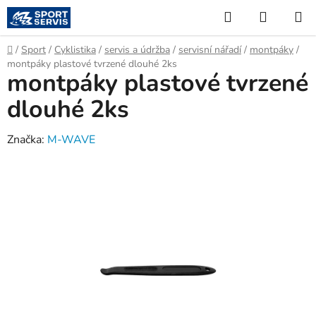
Přejít
Hledat
NÁKUP
na
KOŠÍK
obsah
Domů
/
Sport
/
Cyklistika
/
servis a údržba
/
servisní nářadí
/
montpáky
/
montpáky plastové tvrzené dlouhé 2ks
montpáky plastové tvrzené
dlouhé 2ks
Značka:
M-WAVE