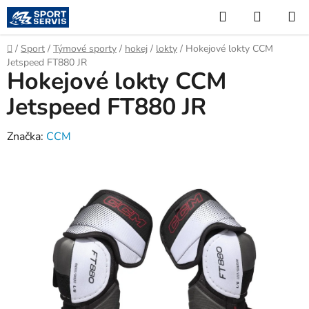
Přejít
Hledat
NÁKUP
na
KOŠÍK
obsah
Domů
/
Sport
/
Týmové sporty
/
hokej
/
lokty
/
Hokejové lokty CCM
Jetspeed FT880 JR
Hokejové lokty CCM
Jetspeed FT880 JR
Značka:
CCM