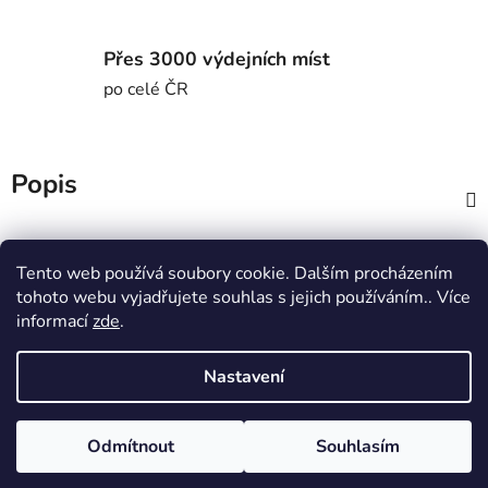
Přes 3000 výdejních míst
po celé ČR
Popis
Diskuze
Tento web používá soubory cookie. Dalším procházením
tohoto webu vyjadřujete souhlas s jejich používáním.. Více
Z
informací
zde
.
á
MTWorkout
Fitness prcek
p
Centrum environmentální výchovy Stolístek
Nastavení
a
t
Odmítnout
Souhlasím
í
Vytvořil Shoptet
Copyright 2026
sportjezek.cz
. Všechna práva vyhrazena.