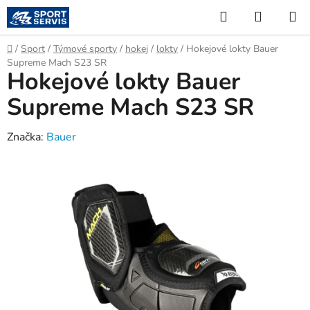
Přejít
Hledat
NÁKUP
na
KOŠÍK
obsah
Domů
/
Sport
/
Týmové sporty
/
hokej
/
lokty
/
Hokejové lokty Bauer
Supreme Mach S23 SR
Hokejové lokty Bauer
Supreme Mach S23 SR
Značka:
Bauer