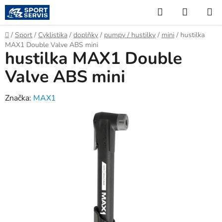
Přejít
Hledat
NÁKUP
na
KOŠÍK
obsah
Domů
/
Sport
/
Cyklistika
/
doplňky
/
pumpy / hustilky
/
mini
/
hustilka
MAX1 Double Valve ABS mini
hustilka MAX1 Double
Valve ABS mini
Značka:
MAX1