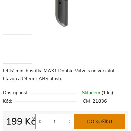
lehká mini hustilka MAX1 Double Valve s univerzální
hlavou a tělem z ABS plastu
Dostupnost
Skladem
(
1 ks
)
Kód:
CM_21836
199 Kč
DO KOŠÍKU
Měrná cena: