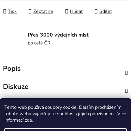
Tisk
Zeptat se
Hlídat
Sdílet
Přes 3000 výdejních míst
po celé ČR
Popis
Diskuze
Z
Tento web používá soubory cookie. Dalším procházením
á
MTWorkout
Fitness prcek
tohoto webu vyjadřujete souhlas s jejich používáním.. Více
p
Centrum environmentální výchovy Stolístek
informací
zde
.
a