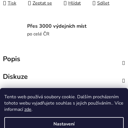
Tisk
Zeptat se
Hlídat
Sdílet
Přes 3000 výdejních míst
po celé ČR
Popis
Diskuze
Z
Tento web používá soubory cookie. Dalším procházením
á
MTWorkout
Fitness prcek
tohoto webu vyjadřujete souhlas s jejich používáním.. Více
p
Centrum environmentální výchovy Stolístek
informací
zde
.
a
t
Nastavení