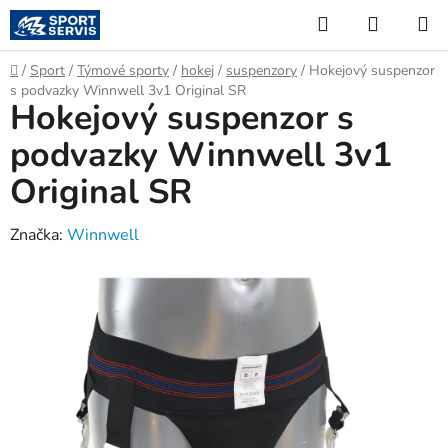
Přejít
Hledat
NÁKUP
na
KOŠÍK
obsah
Domů
/
Sport
/
Týmové sporty
/
hokej
/
suspenzory
/
Hokejový suspenzor
s podvazky Winnwell 3v1 Original SR
Hokejový suspenzor s
podvazky Winnwell 3v1
Original SR
Značka:
Winnwell