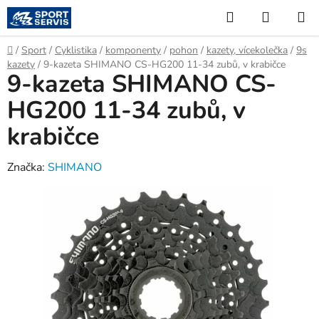
Přejít
Hledat
NÁKUP
na
KOŠÍK
obsah
Domů
/
Sport
/
Cyklistika
/
komponenty
/
pohon
/
kazety, vícekolečka
/
9s
kazety
/
9-kazeta SHIMANO CS-HG200 11-34 zubů, v krabičce
9-kazeta SHIMANO CS-
HG200 11-34 zubů, v
krabičce
Značka:
SHIMANO