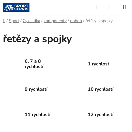
Přejít
Hledat
NÁKUP
na
KOŠÍK
obsah
Domů
/
Sport
/
Cyklistika
/
komponenty
/
pohon
/
řetězy a spojky
řetězy a spojky
6, 7 a 8
1 rychlost
rychlostí
9 rychlostí
10 rychlostí
11 rychlostí
12 rychlostí