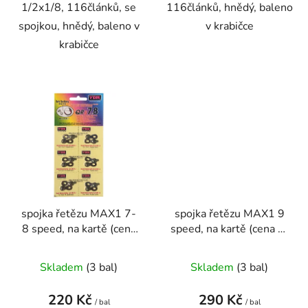
1/2x1/8, 116článků, se
116článků, hnědý, baleno
spojkou, hnědý, baleno v
v krabičce
krabičce
spojka řetězu MAX1 7-
spojka řetězu MAX1 9
8 speed, na kartě (cena
speed, na kartě (cena za
za 6 ks)
6 ks)
Skladem
(
3 bal
)
Skladem
(
3 bal
)
220 Kč
290 Kč
/ bal
/ bal