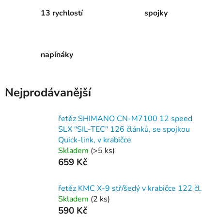
13 rychlostí
spojky
napínáky
Nejprodávanější
řetěz SHIMANO CN-M7100 12 speed
SLX "SIL-TEC" 126 článků, se spojkou
Quick-link, v krabičce
Skladem
(
>5 ks
)
659 Kč
řetěz KMC X-9 stř/šedý v krabičce 122 čl.
Skladem
(
2 ks
)
590 Kč