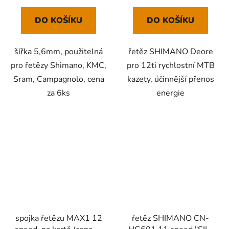
DO KOŠÍKU
DO KOŠÍKU
šířka 5,6mm, použitelná
řetěz SHIMANO Deore
pro řetězy Shimano, KMC,
pro 12ti rychlostní MTB
Sram, Campagnolo, cena
kazety, účinnější přenos
za 6ks
energie
spojka řetězu MAX1 12
řetěz SHIMANO CN-