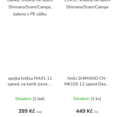
Shimano/Sram/Campa,
Shimano/Sram/Campa
baleno v PE sáčku
spojka řetězu MAX1 11
řetěz SHIMANO CN-
speed, na kartě (cena za
M6100 12 speed Deore
6 ks)
126 článků,se spojkou
Qick-link, v krabičce
Skladem
(
2 bal
)
Skladem
(
1 ks
)
399 Kč
449 Kč
/ bal
/ ks