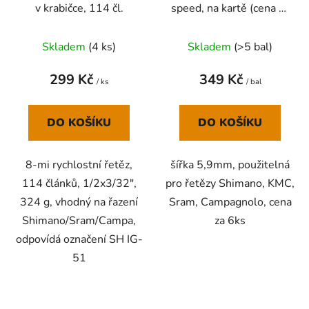
v krabičce, 114 čl.
speed, na kartě (cena za
6 ks)
Skladem
(
4 ks
)
Skladem
(
>5 bal
)
299 Kč
349 Kč
/ ks
/ bal
DO KOŠÍKU
DO KOŠÍKU
8-mi rychlostní řetěz,
šířka 5,9mm, použitelná
114 článků, 1/2x3/32",
pro řetězy Shimano, KMC,
324 g, vhodný na řazení
Sram, Campagnolo, cena
Shimano/Sram/Campa,
za 6ks
odpovídá označení SH IG-
51