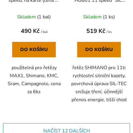
speed, na kartě (cena za
HG601 11 speed "SIL-
6 ks)
TEC" 116 článků se
spojkou Quick-link,
Skladem
(
1 bal
)
Skladem
(
1 ks
)
semi paket
490 Kč
519 Kč
/ bal
/ ks
DO KOŠÍKU
DO KOŠÍKU
použitelná pro řetězy
řetěz SHIMANO pro 11ti
MAX1, Shimano, KMC,
rychlostní silniční kazety,
Sram, Campagnolo, cena
povrchová úprava SIL-TEC
za 6ks
snižuje tření, účinnější
přenos energie, tišší chod
NAČÍST 12 DALŠÍCH