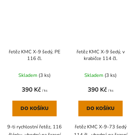
řetěz KMC X-9 šedý, PE
řetěz KMC X-9 šedý, v
116 čl.
krabičce 114 čl.
Skladem
(
3 ks
)
Skladem
(
3 ks
)
390 Kč
390 Kč
/ ks
/ ks
DO KOŠÍKU
DO KOŠÍKU
9-ti rychlostní řetěz, 116
řetěz KMC X-9-73 šedý
článku, vhodný na řazení
114 čl., vhodný na řazení