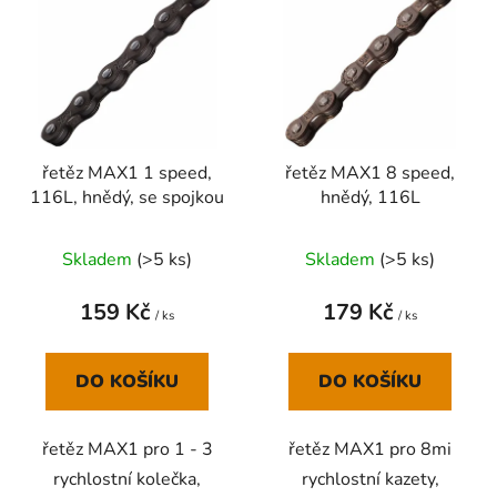
ý
r
p
o
i
d
s
u
p
k
r
t
řetěz MAX1 1 speed,
řetěz MAX1 8 speed,
o
ů
116L, hnědý, se spojkou
hnědý, 116L
d
u
Skladem
(
>5 ks
)
Skladem
(
>5 ks
)
k
t
159 Kč
179 Kč
ů
/ ks
/ ks
DO KOŠÍKU
DO KOŠÍKU
řetěz MAX1 pro 1 - 3
řetěz MAX1 pro 8mi
rychlostní kolečka,
rychlostní kazety,