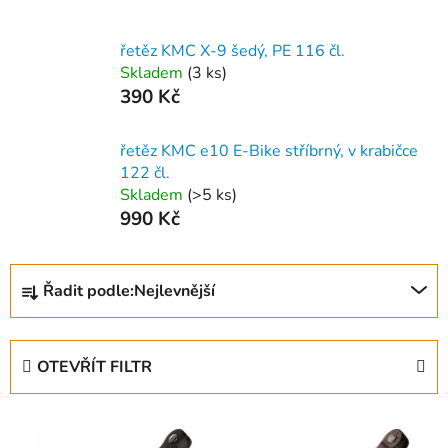
řetěz KMC X-9 šedý, PE 116 čl.
Skladem
(
3 ks
)
390 Kč
řetěz KMC e10 E-Bike stříbrný, v krabičce
122 čl.
Skladem
(
>5 ks
)
990 Kč
Ř
Řadit podle:
Nejlevnější
a
z
e
OTEVŘÍT FILTR
n
í
V
p