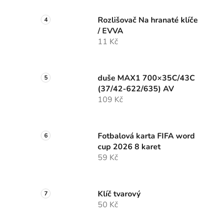
Rozlišovač Na hranaté klíče
/ EVVA
11 Kč
duše MAX1 700×35C/43C
(37/42-622/635) AV
109 Kč
Fotbalová karta FIFA word
cup 2026 8 karet
59 Kč
Klíč tvarový
50 Kč