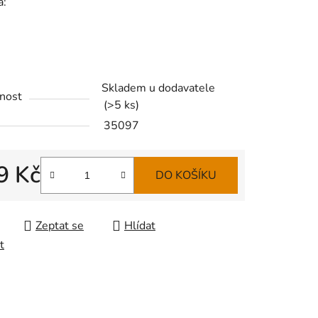
a:
Skladem u dodavatele
nost
(
>5 ks
)
35097
9 Kč
DO KOŠÍKU
 cena:
Zeptat se
Hlídat
t