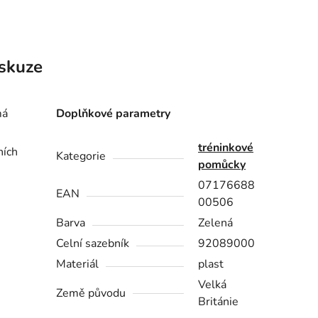
skuze
má
Doplňkové parametry
tréninkové
ních
Kategorie
pomůcky
07176688
EAN
00506
Barva
Zelená
Celní sazebník
92089000
Materiál
plast
Velká
Země původu
Británie