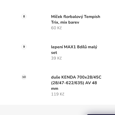
Míček florbalový Tempish
Trix, mix barev
60 Kč
lepení MAX1 8dílů malý
set
39 Kč
duše KENDA 700x28/45C
(28/47-622/635) AV 48
mm
119 Kč
Z