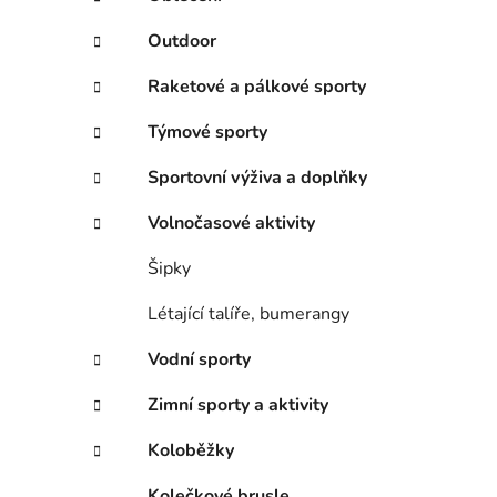
p
a
Outdoor
n
Raketové a pálkové sporty
e
l
Týmové sporty
Sportovní výživa a doplňky
Volnočasové aktivity
Šipky
Létající talíře, bumerangy
Vodní sporty
Zimní sporty a aktivity
Koloběžky
Kolečkové brusle