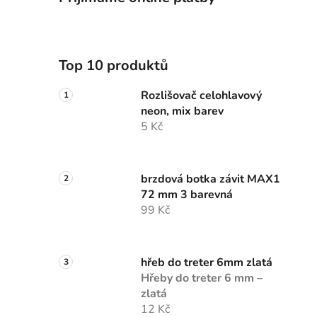
Top 10 produktů
Rozlišovač celohlavový
neon, mix barev
5 Kč
brzdová botka závit MAX1
72 mm 3 barevná
99 Kč
hřeb do treter 6mm zlatá
Hřeby do treter 6 mm –
zlatá
12 Kč