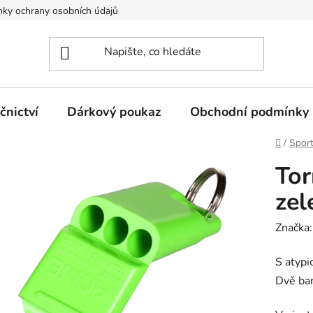
ky ochrany osobních údajů
nictví
Dárkový poukaz
Obchodní podmínky
Domů
/
Spor
Tor
zel
Značka
S atypi
Dvě bar