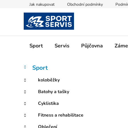
Přejít
Jak nakupovat
Obchodní podmínky
Podmín
na
obsah
Sport
Servis
Půjčovna
Zámeč
P
K
Přeskočit
Sport
a
kategorie
o
t
s
koloběžky
e
t
g
Batohy a tašky
r
o
a
r
Cyklistika
i
n
e
n
Fitness a rehabilitace
í
Oblečení