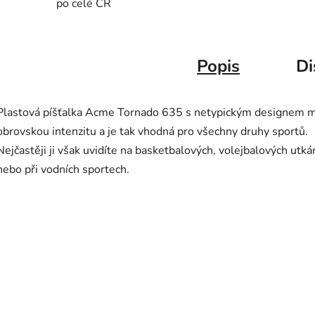
po celé ČR
Popis
Di
Plastová píšťalka Acme Tornado 635 s netypickým designem 
obrovskou intenzitu a je tak vhodná pro všechny druhy sportů.
Nejčastěji ji však uvidíte na basketbalových, volejbalových utká
nebo při vodních sportech.