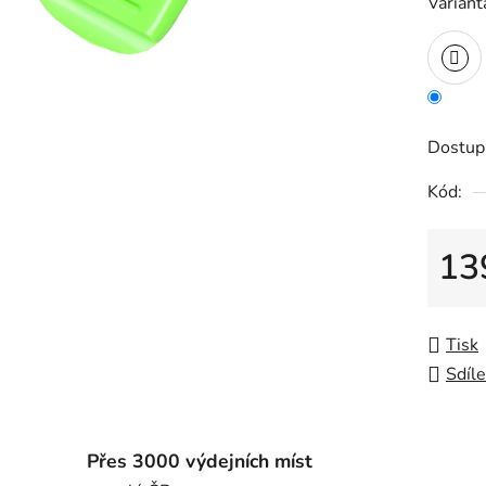
Variant
Dostup
Kód:
13
Měrná
Tisk
Sdíle
Přes 3000 výdejních míst