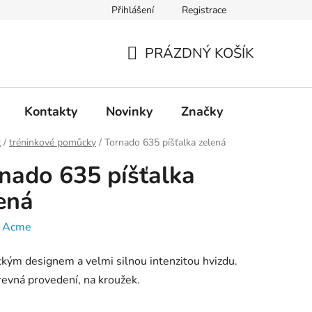
Přihlášení
Registrace
PRÁZDNÝ KOŠÍK
NÁKUPNÍ
KOŠÍK
Kontakty
Novinky
Značky
t
/
tréninkové pomůcky
/
Tornado 635 píšťalka zelená
nado 635 píšťalka
ená
:
Acme
ckým designem a velmi silnou intenzitou hvizdu.
evná provedení, na kroužek.