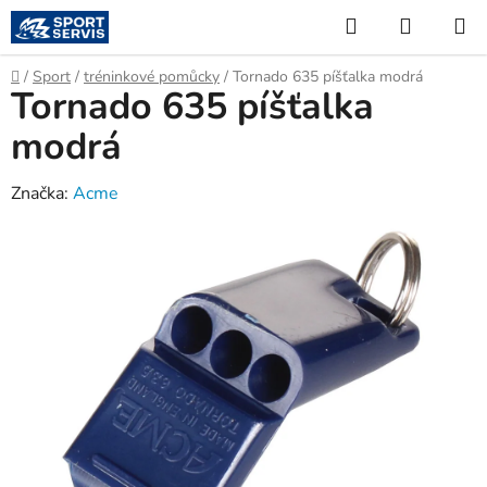
Přejít
Hledat
NÁKUP
na
KOŠÍK
obsah
Domů
/
Sport
/
tréninkové pomůcky
/
Tornado 635 píšťalka modrá
Tornado 635 píšťalka
modrá
Značka:
Acme