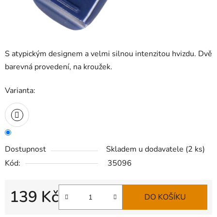
S atypickým designem a velmi silnou intenzitou hvizdu. Dvě
barevná provedení, na kroužek.
Varianta:
Dostupnost
Skladem u dodavatele
(
2 ks
)
Kód:
35096
139 Kč
DO KOŠÍKU
Měrná cena: