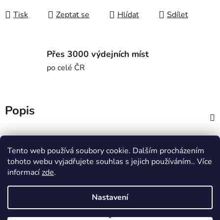
Tisk
Zeptat se
Hlídat
Sdílet
Přes 3000 výdejních míst
po celé ČR
Popis
Diskuze
Tento web používá soubory cookie. Dalším procházením
tohoto webu vyjadřujete souhlas s jejich používáním.. Více
Z
informací
zde
.
á
MTWorkout
Fitness prcek
p
Centrum environmentální výchovy Stolístek
Nastavení
a
t