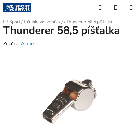
Přejít
Hledat
NÁKUP
na
KOŠÍK
obsah
Domů
/
Sport
/
tréninkové pomůcky
/
Thunderer 58,5 píšťalka
Thunderer 58,5 píšťalka
Značka:
Acme