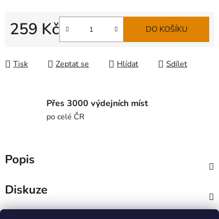
259 Kč
DO KOŠÍKU
Měrná cena:
Tisk
Zeptat se
Hlídat
Sdílet
Přes 3000 výdejních míst
po celé ČR
Popis
Diskuze
Z