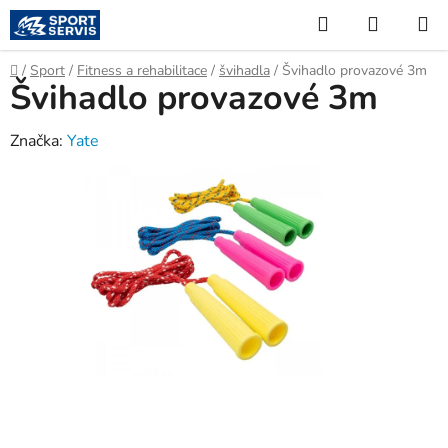
Přejít
Hledat
NÁKUP
na
KOŠÍK
obsah
Domů
/
Sport
/
Fitness a rehabilitace
/
švihadla
/
Švihadlo provazové 3m
Švihadlo provazové 3m
Značka:
Yate