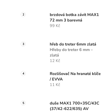
brzdová botka závit MAX1
72 mm 3 barevná
99 Kč
hřeb do treter 6mm zlatá
Hřeby do treter 6 mm –
zlatá
12 Kč
Rozlišovač Na hranaté klíče
/ EVVA
11 Kč
duše MAX1 700×35C/43C
(37/42-622/635) AV