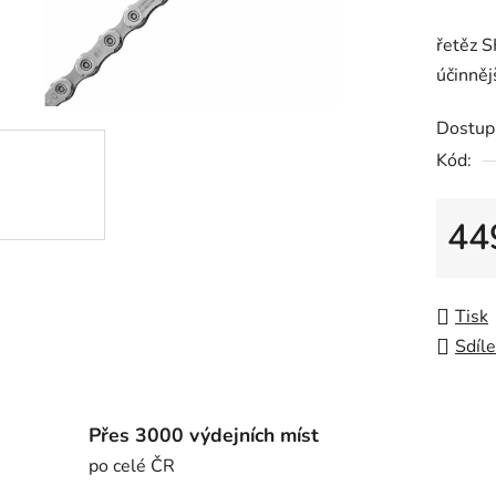
řetěz 
účinněj
Dostup
Kód:
44
Měrná
Tisk
Sdíle
Přes 3000 výdejních míst
po celé ČR