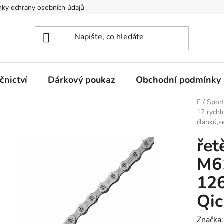
ky ochrany osobních údajů
nictví
Dárkový poukaz
Obchodní podmínky
Domů
/
Spor
12 rychl
článků,s
ře
M6
126
Qic
Značka