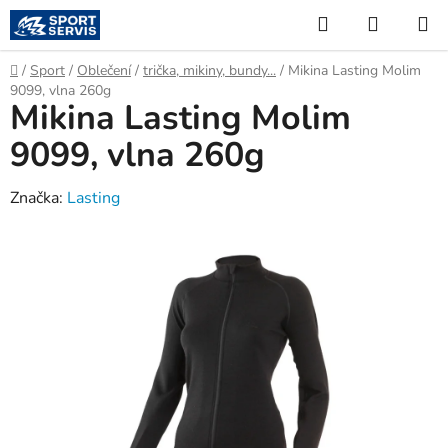
Přejít
Hledat
NÁKUP
na
KOŠÍK
obsah
Domů
/
Sport
/
Oblečení
/
trička, mikiny, bundy...
/
Mikina Lasting Molim
9099, vlna 260g
Mikina Lasting Molim
9099, vlna 260g
Značka:
Lasting