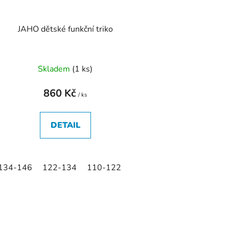
JAHO dětské funkční triko
Skladem
(
1 ks
)
860 Kč
/ ks
DETAIL
134-146
122-134
110-122
O
v
l
á