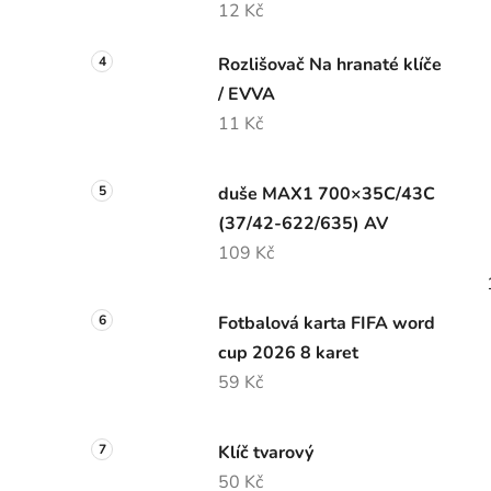
12 Kč
Rozlišovač Na hranaté klíče
/ EVVA
11 Kč
duše MAX1 700×35C/43C
(37/42-622/635) AV
109 Kč
Fotbalová karta FIFA word
cup 2026 8 karet
59 Kč
Klíč tvarový
50 Kč