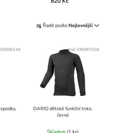
820 Kč
Ř
Řadit podle:
Nejlevnější
a
z
e
35506/134
Kód:
335497/134
n
í
p
r
o
d
u
k
 spodky,
DARIO dětské funkční triko,
t
černé
ů
Skladem
(
1 ks
)