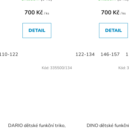
t
ů
700 Kč
700 Kč
/ ks
/ ks
DETAIL
DETAIL
110-122
122-134
146-157
1
Kód:
335500/134
Kód:
3
DARIO dětské funkční triko,
DINO dětské funkční