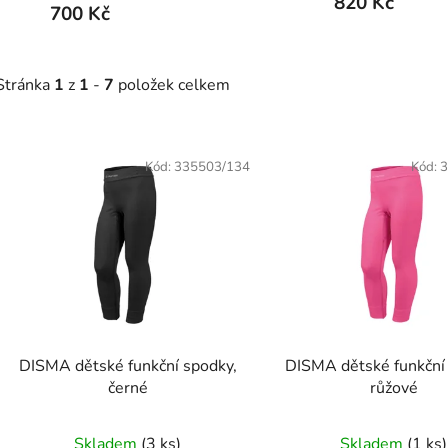
820 Kč
700 Kč
Stránka
1
z
1
-
7
položek celkem
V
Kód:
335503/134
Kód:
3
ý
p
s
p
r
o
DISMA dětské funkční spodky,
DISMA dětské funkční
d
černé
růžové
u
k
Skladem
(
3 ks
)
Skladem
(
1 ks
)