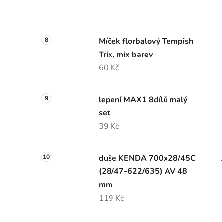
Míček florbalový Tempish
Trix, mix barev
60 Kč
lepení MAX1 8dílů malý
set
39 Kč
duše KENDA 700x28/45C
(28/47-622/635) AV 48
mm
119 Kč