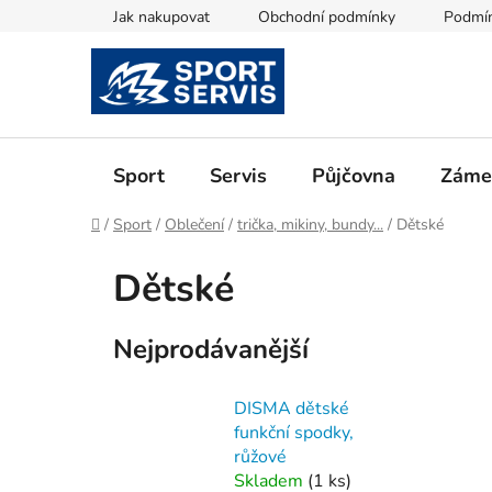
Přejít
Jak nakupovat
Obchodní podmínky
Podmín
na
obsah
Sport
Servis
Půjčovna
Zámeč
Domů
/
Sport
/
Oblečení
/
trička, mikiny, bundy...
/
Dětské
Dětské
Nejprodávanější
DISMA dětské
funkční spodky,
růžové
Skladem
(
1 ks
)