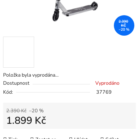
2.390
KČ
–20 %
Položka byla vyprodána…
Dostupnost
Vyprodáno
Kód:
37769
2.390 Kč
–20 %
1.899 Kč
Měrná cena: