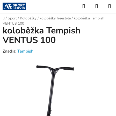
Přejít
Hledat
NÁKUP
na
KOŠÍK
obsah
Domů
/
Sport
/
Koloběžky
/
koloběžky freestyle
/
koloběžka Tempish
VENTUS 100
koloběžka Tempish
VENTUS 100
Značka:
Tempish