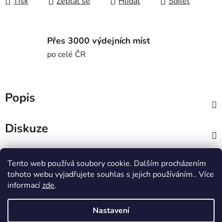
Tisk
Zeptat se
Hlídat
Sdílet
Přes 3000 výdejních míst
po celé ČR
Popis
Diskuze
Z
Tento web používá soubory cookie. Dalším procházením
á
MTWorkout
Fitness prcek
tohoto webu vyjadřujete souhlas s jejich používáním.. Více
p
Centrum environmentální výchovy Stolístek
informací
zde
.
a
t
Nastavení
í
Vytvořil Shoptet