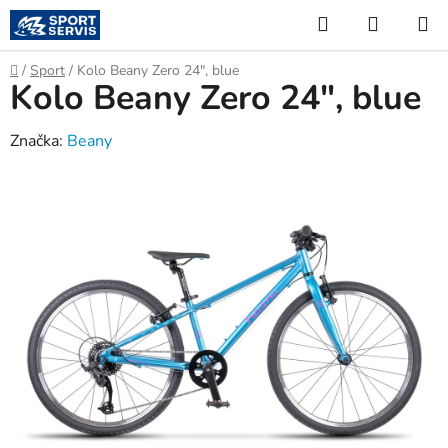
Přejít
Hledat
NÁKUP
na
KOŠÍK
obsah
Domů
/
Sport
/
Kolo Beany Zero 24", blue
Kolo Beany Zero 24", blue
Značka:
Beany