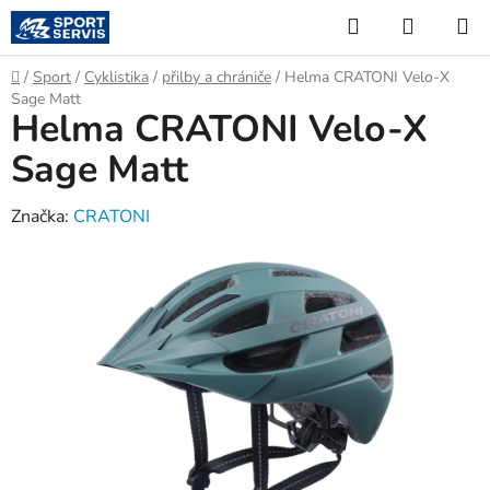
Přejít
Hledat
NÁKUP
na
KOŠÍK
obsah
Domů
/
Sport
/
Cyklistika
/
přilby a chrániče
/
Helma CRATONI Velo-X
Sage Matt
Helma CRATONI Velo-X
Sage Matt
Značka:
CRATONI