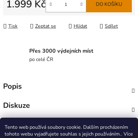
1.999 Kč
DO KOŠÍKU
Měrná cena:
Tisk
Zeptat se
Hlídat
Sdílet
Přes 3000 výdejních míst
po celé ČR
Popis
Diskuze
Z
Tento web používá soubory cookie. Dalším procházením
á
MTWorkout
Fitness prcek
tohoto webu vyjadřujete souhlas s jejich používáním.. Více