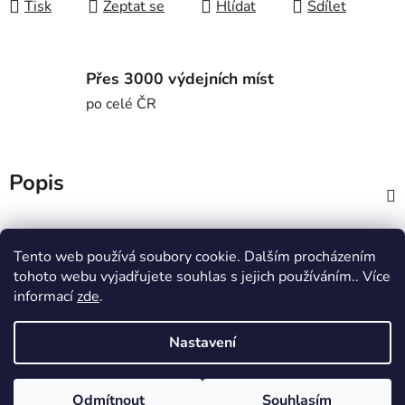
Tisk
Zeptat se
Hlídat
Sdílet
Přes 3000 výdejních míst
po celé ČR
Popis
Diskuze
Tento web používá soubory cookie. Dalším procházením
tohoto webu vyjadřujete souhlas s jejich používáním.. Více
Z
informací
zde
.
á
MTWorkout
Fitness prcek
p
Centrum environmentální výchovy Stolístek
Nastavení
a
t
Odmítnout
Souhlasím