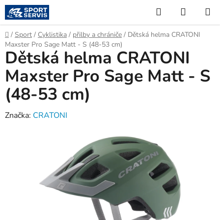
Přejít
Hledat
NÁKUP
na
KOŠÍK
obsah
Domů
/
Sport
/
Cyklistika
/
přilby a chrániče
/
Dětská helma CRATONI
Maxster Pro Sage Matt - S (48-53 cm)
Dětská helma CRATONI
Maxster Pro Sage Matt - S
(48-53 cm)
Značka:
CRATONI