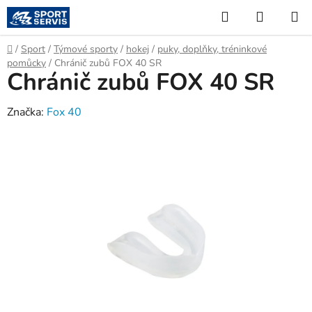
Přejít
Hledat
NÁKUP
na
KOŠÍK
obsah
Domů
/
Sport
/
Týmové sporty
/
hokej
/
puky, doplňky, tréninkové
pomůcky
/
Chránič zubů FOX 40 SR
Chránič zubů FOX 40 SR
Značka:
Fox 40