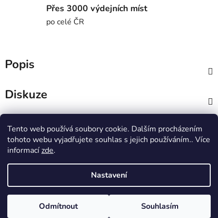
Přes 3000 výdejních míst
po celé ČR
Popis
Diskuze
Z
Tento web používá soubory cookie. Dalším procházením
á
MTWorkout
Fitness prcek
tohoto webu vyjadřujete souhlas s jejich používáním.. Více
p
Centrum environmentální výchovy Stolístek
informací
zde
.
a
t
Nastavení
í
Vytvořil Shoptet
Copyright 2026
sportjezek.cz
. Všechna práva vyhrazena.
Odmítnout
Souhlasím
Odstoupit od smlouvy