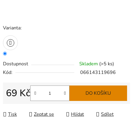
Varianta:
Dostupnost
Skladem
(
>5 ks
)
Kód:
066143119696
69 Kč
DO KOŠÍKU
Měrná cena:
Tisk
Zeptat se
Hlídat
Sdílet