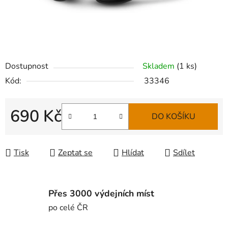
Dostupnost
Skladem
(
1 ks
)
Kód:
33346
690 Kč
DO KOŠÍKU
Měrná cena:
Tisk
Zeptat se
Hlídat
Sdílet
Přes 3000 výdejních míst
po celé ČR