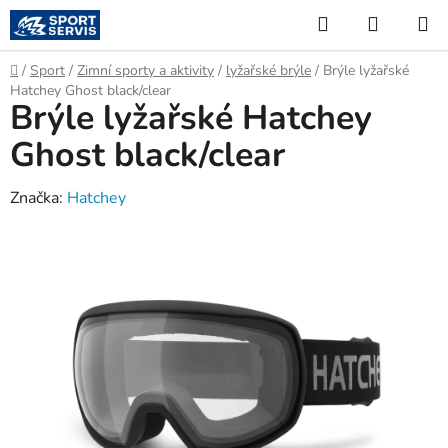
Přejít
Hledat
NÁKUP
na
KOŠÍK
obsah
Domů
/
Sport
/
Zimní sporty a aktivity
/
lyžařské brýle
/
Brýle lyžařské
Hatchey Ghost black/clear
Brýle lyžařské Hatchey
Ghost black/clear
Značka:
Hatchey