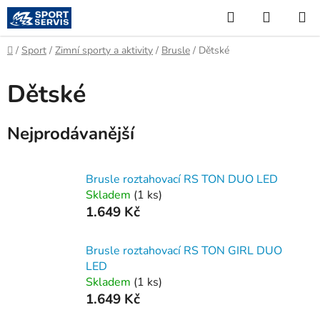
Přejít
Hledat
NÁKUP
na
KOŠÍK
obsah
Domů
/
Sport
/
Zimní sporty a aktivity
/
Brusle
/
Dětské
Dětské
Nejprodávanější
Brusle roztahovací RS TON DUO LED
Skladem
(
1 ks
)
1.649 Kč
Brusle roztahovací RS TON GIRL DUO
LED
Skladem
(
1 ks
)
1.649 Kč