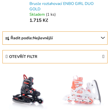
Brusle roztahovací ENBO GIRL DUO
GOLD
Skladem
(
1 ks
)
1.715 Kč
Ř
Řadit podle:
Nejlevnější
a
z
e
OTEVŘÍT FILTR
n
í
V
p
ý
r
p
o
i
d
s
u
p
k
r