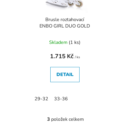
Brusle roztahovací
ENBO GIRL DUO GOLD
Skladem
(
1 ks
)
1.715 Kč
/ ks
DETAIL
29-32
33-36
3
položek celkem
O
v