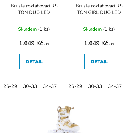
t
Brusle roztahovací RS
Brusle roztahovací RS
o
ů
TON DUO LED
TON GIRL DUO LED
d
u
Skladem
(
1 ks
)
Skladem
(
1 ks
)
k
t
1.649 Kč
1.649 Kč
ů
/ ks
/ ks
DETAIL
DETAIL
26-29
30-33
34-37
26-29
30-33
34-37