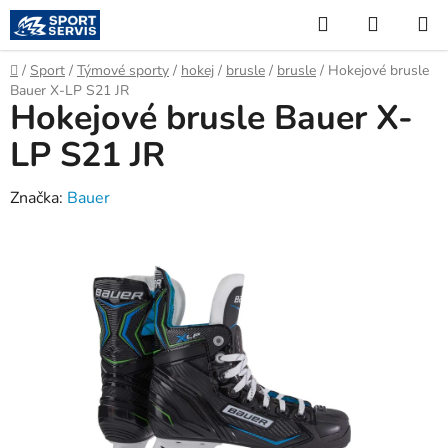
Přejít
Hledat
NÁKUP
na
KOŠÍK
obsah
Domů
/
Sport
/
Týmové sporty
/
hokej
/
brusle
/
brusle
/
Hokejové brusle
Bauer X-LP S21 JR
Hokejové brusle Bauer X-
LP S21 JR
Značka:
Bauer