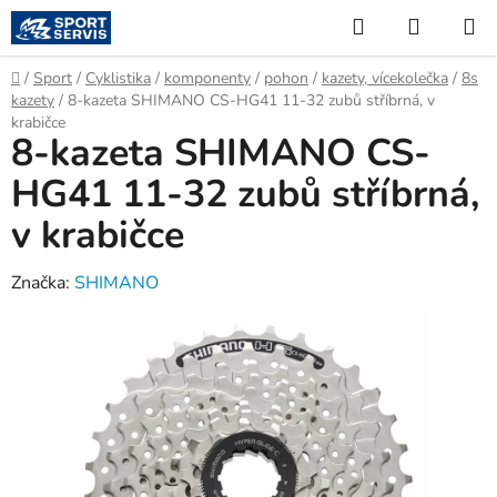
Přejít
Hledat
NÁKUP
na
KOŠÍK
obsah
Domů
/
Sport
/
Cyklistika
/
komponenty
/
pohon
/
kazety, vícekolečka
/
8s
kazety
/
8-kazeta SHIMANO CS-HG41 11-32 zubů stříbrná, v
krabičce
8-kazeta SHIMANO CS-
HG41 11-32 zubů stříbrná,
v krabičce
Značka:
SHIMANO