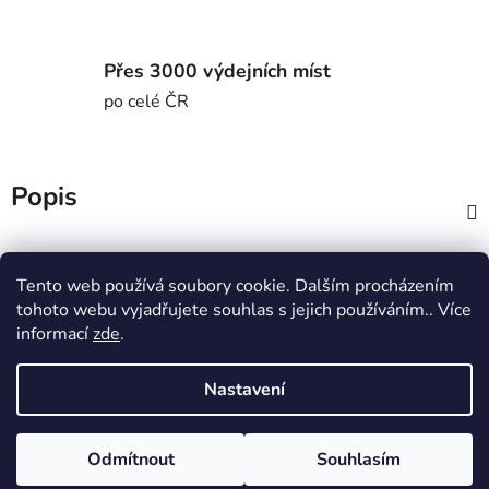
Přes 3000 výdejních míst
po celé ČR
Popis
Diskuze
Tento web používá soubory cookie. Dalším procházením
tohoto webu vyjadřujete souhlas s jejich používáním.. Více
Z
informací
zde
.
á
MTWorkout
Fitness prcek
p
Centrum environmentální výchovy Stolístek
Nastavení
a
t
Odmítnout
Souhlasím
í
Vytvořil Shoptet