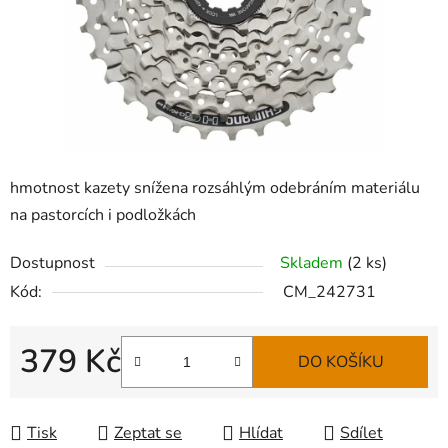
hmotnost kazety snížena rozsáhlým odebráním materiálu
na pastorcích i podložkách
Dostupnost
Skladem
(
2 ks
)
Kód:
CM_242731
379 Kč
DO KOŠÍKU
Měrná cena:
Tisk
Zeptat se
Hlídat
Sdílet