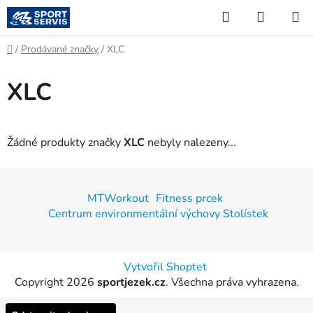
Přejít
Hledat
NÁKUP
na
KOŠÍK
obsah
Domů
/
Prodávané značky
/
XLC
XLC
Žádné produkty značky
XLC
nebyly nalezeny...
Z
á
MTWorkout
Fitness prcek
p
Centrum environmentální výchovy Stolístek
a
t
í
Vytvořil Shoptet
Copyright 2026
sportjezek.cz
. Všechna práva vyhrazena.