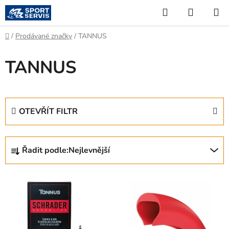
Přejít
Hledat
NÁKUP
na
KOŠÍK
obsah
Domů
/
Prodávané značky
/
TANNUS
TANNUS
OTEVŘÍT FILTR
Ř
Řadit podle:
Nejlevnější
a
z
V
e
ý
n
p
í
i
p