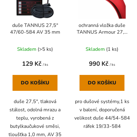
s
r
p
o
r
d
duše TANNUS 27,5"
ochranná vložka duše
o
u
47/60-584 AV 35 mm
TANNUS Armour 27,5
d
k
x 1,95-2,5
u
t
Skladem
(
>5 ks
)
Skladem
(
1 ks
)
k
ů
t
129 Kč
990 Kč
ů
/ ks
/ ks
DO KOŠÍKU
DO KOŠÍKU
duše 27,5", tlaková
pro dušové systémy,1 ks
stálost, odolná mrazu a
v balení, doporučená
teplu, vyrobená z
velikost duše 44/54-584
butylkaučukové směsi,
ráfek 19/33-584
tloušťka 1,0 mm, AV 35